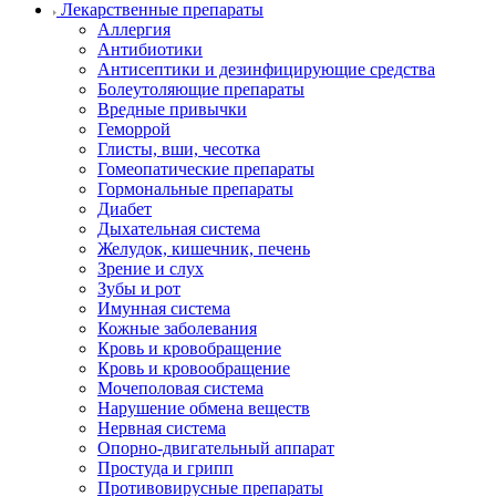
Лекарственные препараты
Аллергия
Антибиотики
Антисептики и дезинфицирующие средства
Болеутоляющие препараты
Вредные привычки
Геморрой
Глисты, вши, чесотка
Гомеопатические препараты
Гормональные препараты
Диабет
Дыхательная система
Желудок, кишечник, печень
Зрение и слух
Зубы и рот
Имунная система
Кожные заболевания
Кровь и кровобращение
Кровь и кровообращение
Мочеполовая система
Нарушение обмена веществ
Нервная система
Опорно-двигательный аппарат
Простуда и грипп
Противовирусные препараты