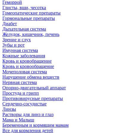
Геморрой
Глисты, вши, чесотка
Гомеопатические препараты
Гормональные препараты
Диабет
Дыхательная система
Желудок, кишечник, печень
Зрение и слух
Зубы и рот
Имунная система
Кожные заболевания
Кровь и кровобращение
Кровь и кровообращение
Мочеполовая система
Нарушение обмена веществ
Нервная система
Опорно-двигательный аппарат
Простуда и грипп
Противовирусные препараты
Сердечно-сосудистые
Линзы
Растворы для линз и глаз
Мама и Малыш
Беременным и кормящим мамам
Все для кормления детей