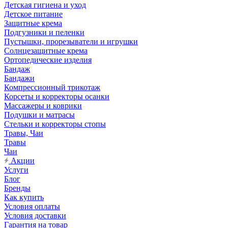
Детская гигиена и уход
Детское питание
Защитные крема
Подгузники и пеленки
Пустышки, прорезыватели и игрушки
Солнцезащитные крема
Ортопедические изделия
Бандаж
Бандажи
Компрессионный трикотаж
Корсеты и корректоры осанки
Массажеры и коврики
Подушки и матрасы
Стельки и корректоры стопы
Травы, Чаи
Травы
Чаи
Акции
Услуги
Блог
Бренды
Как купить
Условия оплаты
Условия доставки
Гарантия на товар