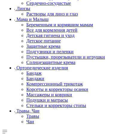
Сердечно-сосудистые
Линзы
Растворы для линз и глаз
Мама и Малыш
Беременным и кормящим мамам
Все для кормления детей
Детская гигиена и уход
Детское питание
Защитные крема
Подгузники и пеленки
Пустышки, прорезыватели и игрушки
Солнцезащитные крема
Ортопедические изделия
Бандаж
Бандажи
Компрессионный трикотаж
Корсеты и корректоры осанки
Массажеры и коврики
Подушки и матрасы
Стельки и корректоры стопы
Травы, Чаи
Травы
Чаи