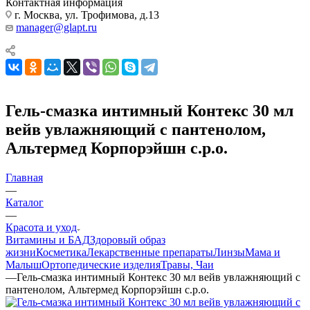
Контактная информация
г. Москва, ул. Трофимова, д.13
manager@glapt.ru
Гель-смазка интимный Контекс 30 мл
вейв увлажняющий с пантенолом,
Альтермед Корпорэйшн с.р.о.
Главная
—
Каталог
—
Красота и уход
Витамины и БАД
Здоровый образ
жизни
Косметика
Лекарственные препараты
Линзы
Мама и
Малыш
Ортопедические изделия
Травы, Чаи
—
Гель-смазка интимный Контекс 30 мл вейв увлажняющий с
пантенолом, Альтермед Корпорэйшн с.р.о.