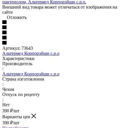
Внешний вид товара может отличаться от изображения на
сайте
Отложить
Артикул:
73643
Альтермед Корпорэйшн с.р.о
Характеристики
Производитель
:
Альтермед Корпорэйшн с.р.о
Страна изготовления
:
Чехия
Отпуск по рецепту
:
Нет
390
₽
/шт
Варианты цен
390
₽
/шт