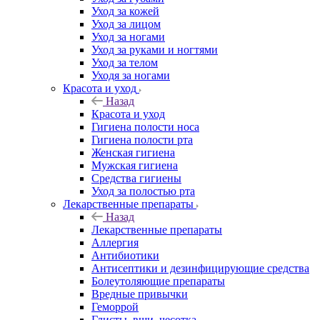
Уход за кожей
Уход за лицом
Уход за ногами
Уход за руками и ногтями
Уход за телом
Уходя за ногами
Красота и уход
Назад
Красота и уход
Гигиена полости носа
Гигиена полости рта
Женская гигиена
Мужская гигиена
Средства гигиены
Уход за полостью рта
Лекарственные препараты
Назад
Лекарственные препараты
Аллергия
Антибиотики
Антисептики и дезинфицирующие средства
Болеутоляющие препараты
Вредные привычки
Геморрой
Глисты, вши, чесотка