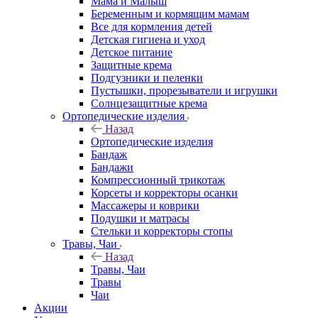
Мама и Малыш
Беременным и кормящим мамам
Все для кормления детей
Детская гигиена и уход
Детское питание
Защитные крема
Подгузники и пеленки
Пустышки, прорезыватели и игрушки
Солнцезащитные крема
Ортопедические изделия
Назад
Ортопедические изделия
Бандаж
Бандажи
Компрессионный трикотаж
Корсеты и корректоры осанки
Массажеры и коврики
Подушки и матрасы
Стельки и корректоры стопы
Травы, Чаи
Назад
Травы, Чаи
Травы
Чаи
Акции