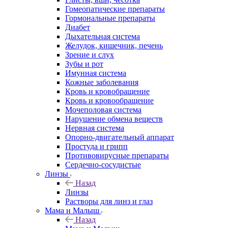
Гомеопатические препараты
Гормональные препараты
Диабет
Дыхательная система
Желудок, кишечник, печень
Зрение и слух
Зубы и рот
Имунная система
Кожные заболевания
Кровь и кровобращение
Кровь и кровообращение
Мочеполовая система
Нарушение обмена веществ
Нервная система
Опорно-двигательный аппарат
Простуда и грипп
Противовирусные препараты
Сердечно-сосудистые
Линзы
Назад
Линзы
Растворы для линз и глаз
Мама и Малыш
Назад