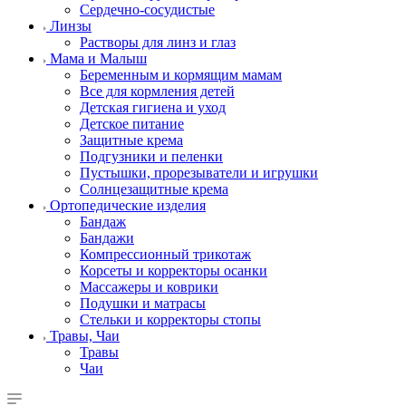
Сердечно-сосудистые
Линзы
Растворы для линз и глаз
Мама и Малыш
Беременным и кормящим мамам
Все для кормления детей
Детская гигиена и уход
Детское питание
Защитные крема
Подгузники и пеленки
Пустышки, прорезыватели и игрушки
Солнцезащитные крема
Ортопедические изделия
Бандаж
Бандажи
Компрессионный трикотаж
Корсеты и корректоры осанки
Массажеры и коврики
Подушки и матрасы
Стельки и корректоры стопы
Травы, Чаи
Травы
Чаи