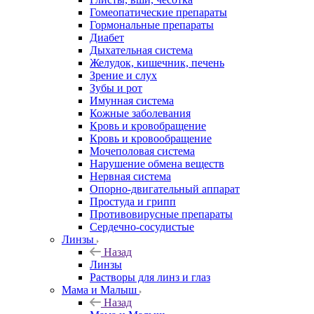
Гомеопатические препараты
Гормональные препараты
Диабет
Дыхательная система
Желудок, кишечник, печень
Зрение и слух
Зубы и рот
Имунная система
Кожные заболевания
Кровь и кровобращение
Кровь и кровообращение
Мочеполовая система
Нарушение обмена веществ
Нервная система
Опорно-двигательный аппарат
Простуда и грипп
Противовирусные препараты
Сердечно-сосудистые
Линзы
Назад
Линзы
Растворы для линз и глаз
Мама и Малыш
Назад