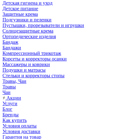
Детская гигиена и уход
Детское питание
Защитные крема
Подгузники и пеленки
Пустышки, прорезыватели и игрушки
Солнцезащитные крема
Ортопедические изделия
Бандаж
Бандажи
Компрессионный трикотаж
Корсеты и корректоры осанки
Массажеры и коврики
Подушки и матрасы
Стельки и корректоры стопы
Травы, Чаи
Травы
Чаи
Акции
Услуги
Блог
Бренды
Как купить
Условия оплаты
Условия доставки
Гарантия на товар