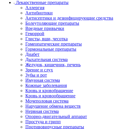
Лекарственные препараты
Аллергия
Антибиотики
Антисептики и дезинфицирующие средства
Болеутоляющие препараты
Вредные привычки
Геморрой
Глисты, вши, чесотка
Гомеопатические препараты
Гормональные препараты
Диабет
Дыхательная система
Желудок, кишечник, печень
Зрение и слух
Зубы и рот
Имунная система
Кожные заболевания
Кровь и кровобращение
Кровь и кровообращение
Мочеполовая система
Нарушение обмена веществ
Нервная система
Опорно-двигательный аппарат
Простуда и грипп
Противовирусные препараты