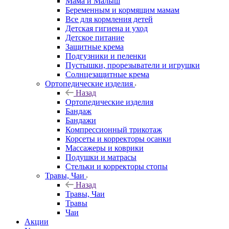
Мама и Малыш
Беременным и кормящим мамам
Все для кормления детей
Детская гигиена и уход
Детское питание
Защитные крема
Подгузники и пеленки
Пустышки, прорезыватели и игрушки
Солнцезащитные крема
Ортопедические изделия
Назад
Ортопедические изделия
Бандаж
Бандажи
Компрессионный трикотаж
Корсеты и корректоры осанки
Массажеры и коврики
Подушки и матрасы
Стельки и корректоры стопы
Травы, Чаи
Назад
Травы, Чаи
Травы
Чаи
Акции