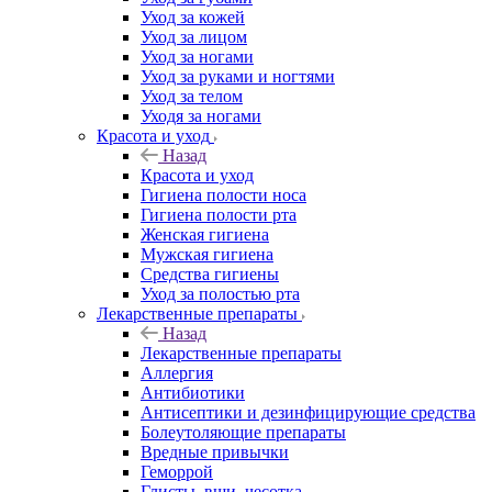
Уход за кожей
Уход за лицом
Уход за ногами
Уход за руками и ногтями
Уход за телом
Уходя за ногами
Красота и уход
Назад
Красота и уход
Гигиена полости носа
Гигиена полости рта
Женская гигиена
Мужская гигиена
Средства гигиены
Уход за полостью рта
Лекарственные препараты
Назад
Лекарственные препараты
Аллергия
Антибиотики
Антисептики и дезинфицирующие средства
Болеутоляющие препараты
Вредные привычки
Геморрой
Глисты, вши, чесотка