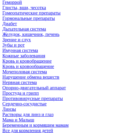
Геморрой
Глисты, вши, чесотка
Гомеопатические препараты
Гормональные препараты
Диабет
Дыхательная система
Желудок, кишечник, печень
Зрение и слух
Зубы и рот
Имунная система
Кожные заболевания
Кровь и кровобращение
Кровь и кровообращение
Мочеполовая система
Нарушение обмена веществ
Нервная система
Опорно-двигательный аппарат
Простуда и грипп
Противовирусные препараты
Сердечно-сосудистые
Линзы
Растворы для линз и глаз
Мама и Малыш
Беременным и кормящим мамам
Все для кормления детей