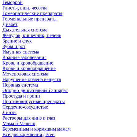
Геморрой
Глисты, вши, чесотка
Гомеопатические препараты
Гормональные препараты
Диабет
Дыхательная система
Желудок, кишечник, печень
Зрение и слух
Зубы и рот
Имунная система
Кожные заболевания
Кровь и кровобращение
Кровь и кровообращение
Мочеполовая система
Нарушение обмена веществ
Нервная система
Опорно-двигательный аппарат
Простуда и грипп
Противовирусные препараты
Сердечно-сосудистые
Линзы
Растворы для линз и глаз
Мама и Малыш
Беременным и кормящим мамам
Все для кормления детей