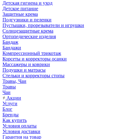
Детская гигиена и уход
Детское питание
Защитные крема
Подгузники и пеленки
Пустышки, прорезыватели и игрушки
Солнцезащитные крема
Ортопедические изделия
Бандаж
Бандажи
Компрессионный трикотаж
Корсеты и корректоры осанки
Массажеры и коврики
Подушки и матрасы
Стельки и корректоры стопы
Травы, Чаи
Травы
Чаи
Акции
Услуги
Блог
Бренды
Как купить
Условия оплаты
Условия доставки
Гарантия на товар