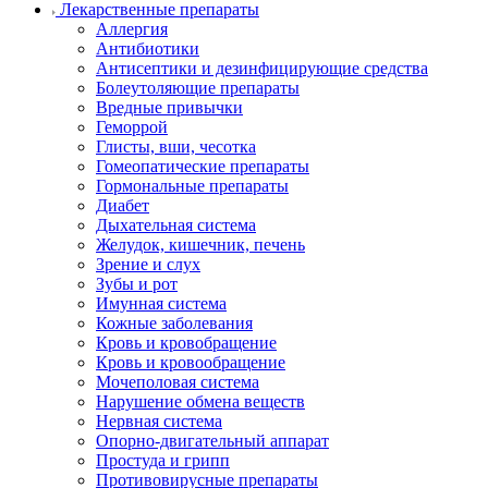
Лекарственные препараты
Аллергия
Антибиотики
Антисептики и дезинфицирующие средства
Болеутоляющие препараты
Вредные привычки
Геморрой
Глисты, вши, чесотка
Гомеопатические препараты
Гормональные препараты
Диабет
Дыхательная система
Желудок, кишечник, печень
Зрение и слух
Зубы и рот
Имунная система
Кожные заболевания
Кровь и кровобращение
Кровь и кровообращение
Мочеполовая система
Нарушение обмена веществ
Нервная система
Опорно-двигательный аппарат
Простуда и грипп
Противовирусные препараты