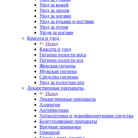
Уход за кожей
Уход за лицом
Уход за ногами
Уход за руками и ногтями
Уход за телом
Уходя за ногами
Красота и уход
Назад
Красота и уход
Гигиена полости носа
Гигиена полости рта
Женская гигиена
Мужская гигиена
Средства гигиены
Уход за полостью рта
Лекарственные препараты
Назад
Лекарственные препараты
Аллергия
Антибиотики
Антисептики и дезинфицирующие средства
Болеутоляющие препараты
Вредные привычки
Геморрой
Глисты, вши, чесотка