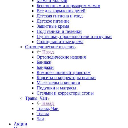
Мама и Малыш
Беременным и кормящим мамам
Все для кормления детей
Детская гигиена и уход
Детское питание
Защитные крема
Подгузники и пеленки
Пустышки, прорезыватели и игрушки
Солнцезащитные крема
Ортопедические изделия
Назад
Ортопедические изделия
Бандаж
Бандажи
Компрессионный трикотаж
Корсеты и корректоры осанки
Массажеры и коврики
Подушки и матрасы
Стельки и корректоры стопы
Травы, Чаи
Назад
Травы, Чаи
Травы
Чаи
Акции