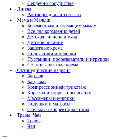
Сердечно-сосудистые
Линзы
Растворы для линз и глаз
Мама и Малыш
Беременным и кормящим мамам
Все для кормления детей
Детская гигиена и уход
Детское питание
Защитные крема
Подгузники и пеленки
Пустышки, прорезыватели и игрушки
Солнцезащитные крема
Ортопедические изделия
Бандаж
Бандажи
Компрессионный трикотаж
Корсеты и корректоры осанки
Массажеры и коврики
Подушки и матрасы
Стельки и корректоры стопы
Травы, Чаи
Травы
Чаи