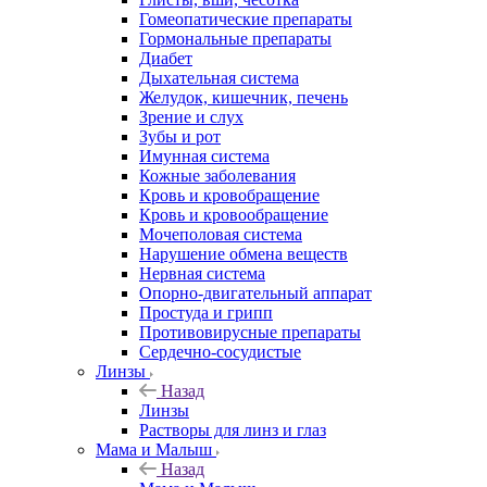
Гомеопатические препараты
Гормональные препараты
Диабет
Дыхательная система
Желудок, кишечник, печень
Зрение и слух
Зубы и рот
Имунная система
Кожные заболевания
Кровь и кровобращение
Кровь и кровообращение
Мочеполовая система
Нарушение обмена веществ
Нервная система
Опорно-двигательный аппарат
Простуда и грипп
Противовирусные препараты
Сердечно-сосудистые
Линзы
Назад
Линзы
Растворы для линз и глаз
Мама и Малыш
Назад