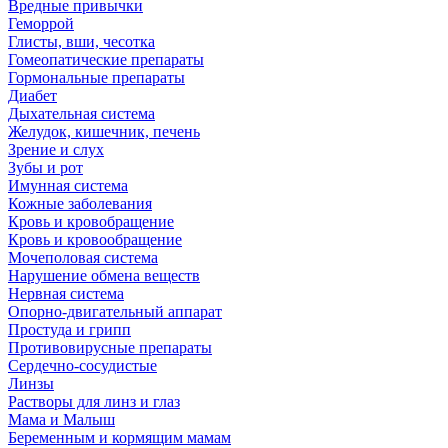
Вредные привычки
Геморрой
Глисты, вши, чесотка
Гомеопатические препараты
Гормональные препараты
Диабет
Дыхательная система
Желудок, кишечник, печень
Зрение и слух
Зубы и рот
Имунная система
Кожные заболевания
Кровь и кровобращение
Кровь и кровообращение
Мочеполовая система
Нарушение обмена веществ
Нервная система
Опорно-двигательный аппарат
Простуда и грипп
Противовирусные препараты
Сердечно-сосудистые
Линзы
Растворы для линз и глаз
Мама и Малыш
Беременным и кормящим мамам