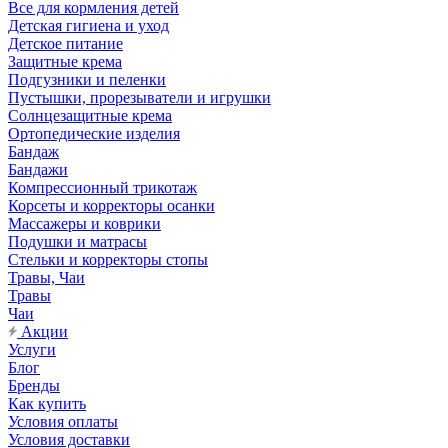
Все для кормления детей
Детская гигиена и уход
Детское питание
Защитные крема
Подгузники и пеленки
Пустышки, прорезыватели и игрушки
Солнцезащитные крема
Ортопедические изделия
Бандаж
Бандажи
Компрессионный трикотаж
Корсеты и корректоры осанки
Массажеры и коврики
Подушки и матрасы
Стельки и корректоры стопы
Травы, Чаи
Травы
Чаи
Акции
Услуги
Блог
Бренды
Как купить
Условия оплаты
Условия доставки