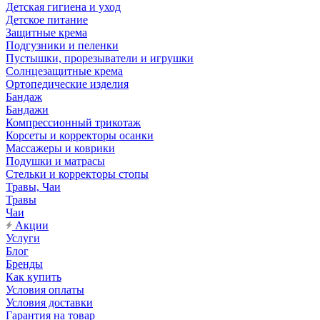
Детская гигиена и уход
Детское питание
Защитные крема
Подгузники и пеленки
Пустышки, прорезыватели и игрушки
Солнцезащитные крема
Ортопедические изделия
Бандаж
Бандажи
Компрессионный трикотаж
Корсеты и корректоры осанки
Массажеры и коврики
Подушки и матрасы
Стельки и корректоры стопы
Травы, Чаи
Травы
Чаи
Акции
Услуги
Блог
Бренды
Как купить
Условия оплаты
Условия доставки
Гарантия на товар