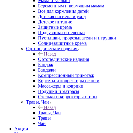
Мама и Малыш
Беременным и кормящим мамам
Все для кормления детей
Детская гигиена и уход
Детское питание
Защитные крема
Подгузники и пеленки
Пустышки, прорезыватели и игрушки
Солнцезащитные крема
Ортопедические изделия
Назад
Ортопедические изделия
Бандаж
Бандажи
Компрессионный трикотаж
Корсеты и корректоры осанки
Массажеры и коврики
Подушки и матрасы
Стельки и корректоры стопы
Травы, Чаи
Назад
Травы, Чаи
Травы
Чаи
Акции