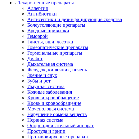
Лекарственные препараты
Аллергия
Антибиотики
Антисептики и дезинфицирующие средства
Болеутоляющие препараты
Вредные привычки
Геморрой
Глисты, вши, чесотка
Гомеопатические препараты
Гормональные препараты
Диабет
Дыхательная система
Желудок, кишечник, печень
Зрение и слух
Зубы и рот
Имунная система
Кожные заболевания
Кровь и кровобращение
Кровь и кровообращение
Мочеполовая система
Нарушение обмена веществ
Нервная система
Опорно-двигательный аппарат
Простуда и грипп
Противовирусные препараты