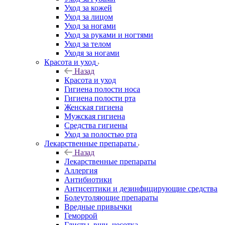
Уход за кожей
Уход за лицом
Уход за ногами
Уход за руками и ногтями
Уход за телом
Уходя за ногами
Красота и уход
Назад
Красота и уход
Гигиена полости носа
Гигиена полости рта
Женская гигиена
Мужская гигиена
Средства гигиены
Уход за полостью рта
Лекарственные препараты
Назад
Лекарственные препараты
Аллергия
Антибиотики
Антисептики и дезинфицирующие средства
Болеутоляющие препараты
Вредные привычки
Геморрой
Глисты, вши, чесотка