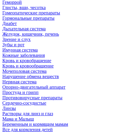
Геморрой
Глисты, вши, чесотка
Гомеопатические препараты
Гормональные препараты
Диабет
Дыхательная система
Желудок, кишечник, печень
Зрение и слух
Зубы и рот
Имунная система
Кожные заболевания
Кровь и кровобращение
Кровь и кровообращение
Мочеполовая система
Нарушение обмена веществ
Нервная система
Опорно-двигательный аппарат
Простуда и грипп
Противовирусные препараты
Сердечно-сосудистые
Линзы
Растворы для линз и глаз
Мама и Малыш
Беременным и кормящим мамам
Все для кормления детей