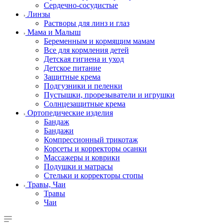
Сердечно-сосудистые
Линзы
Растворы для линз и глаз
Мама и Малыш
Беременным и кормящим мамам
Все для кормления детей
Детская гигиена и уход
Детское питание
Защитные крема
Подгузники и пеленки
Пустышки, прорезыватели и игрушки
Солнцезащитные крема
Ортопедические изделия
Бандаж
Бандажи
Компрессионный трикотаж
Корсеты и корректоры осанки
Массажеры и коврики
Подушки и матрасы
Стельки и корректоры стопы
Травы, Чаи
Травы
Чаи