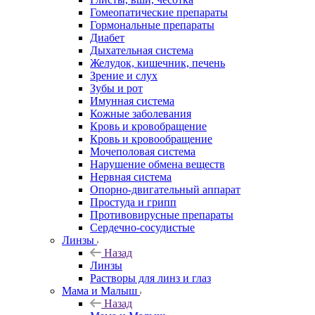
Гомеопатические препараты
Гормональные препараты
Диабет
Дыхательная система
Желудок, кишечник, печень
Зрение и слух
Зубы и рот
Имунная система
Кожные заболевания
Кровь и кровобращение
Кровь и кровообращение
Мочеполовая система
Нарушение обмена веществ
Нервная система
Опорно-двигательный аппарат
Простуда и грипп
Противовирусные препараты
Сердечно-сосудистые
Линзы
Назад
Линзы
Растворы для линз и глаз
Мама и Малыш
Назад