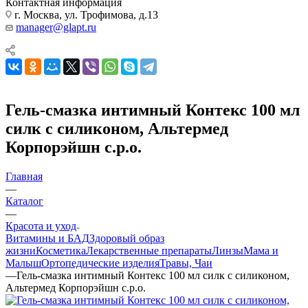
Контактная информация
г. Москва, ул. Трофимова, д.13
manager@glapt.ru
Гель-смазка интимный Контекс 100 мл
силк с силиконом, Альтермед
Корпорэйшн с.р.о.
Главная
—
Каталог
—
Красота и уход
Витамины и БАД
Здоровый образ
жизни
Косметика
Лекарственные препараты
Линзы
Мама и
Малыш
Ортопедические изделия
Травы, Чаи
—
Гель-смазка интимный Контекс 100 мл силк с силиконом,
Альтермед Корпорэйшн с.р.о.