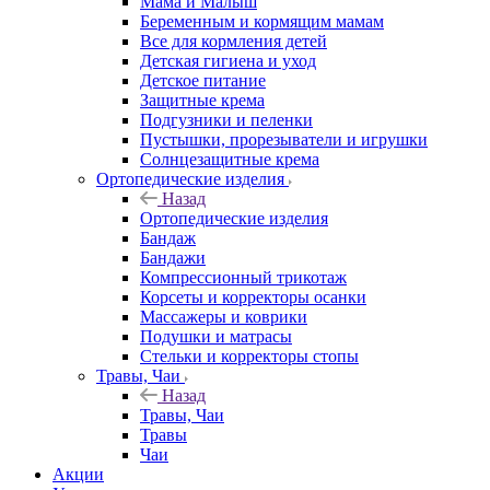
Мама и Малыш
Беременным и кормящим мамам
Все для кормления детей
Детская гигиена и уход
Детское питание
Защитные крема
Подгузники и пеленки
Пустышки, прорезыватели и игрушки
Солнцезащитные крема
Ортопедические изделия
Назад
Ортопедические изделия
Бандаж
Бандажи
Компрессионный трикотаж
Корсеты и корректоры осанки
Массажеры и коврики
Подушки и матрасы
Стельки и корректоры стопы
Травы, Чаи
Назад
Травы, Чаи
Травы
Чаи
Акции