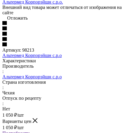
Внешний вид товара может отличаться от изображения на
сайте
Отложить
Артикул:
98213
Альтермед Корпорэйшн с.р.о
Характеристики
Производитель
:
Альтермед Корпорэйшн с.р.о
Страна изготовления
:
Чехия
Отпуск по рецепту
:
Нет
1 050
₽
/шт
Варианты цен
1 050
₽
/шт