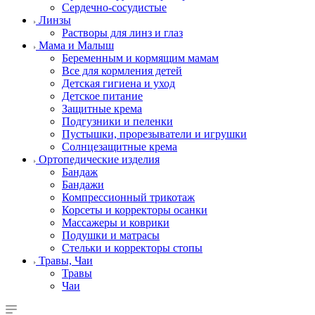
Сердечно-сосудистые
Линзы
Растворы для линз и глаз
Мама и Малыш
Беременным и кормящим мамам
Все для кормления детей
Детская гигиена и уход
Детское питание
Защитные крема
Подгузники и пеленки
Пустышки, прорезыватели и игрушки
Солнцезащитные крема
Ортопедические изделия
Бандаж
Бандажи
Компрессионный трикотаж
Корсеты и корректоры осанки
Массажеры и коврики
Подушки и матрасы
Стельки и корректоры стопы
Травы, Чаи
Травы
Чаи