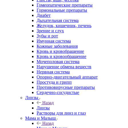
Гомеопатические препараты
Гормональные препараты
Диабет
Дыхательная система
Желудок, кишечник, печень
Зрение и слух
Зубы и рот
Имунная система
Кожные заболевания
Кровь и кровобращение
Кровь и кровообращение
Мочеполовая система
Нарушение обмена веществ
Нервная система
Опорно-двигательный аппарат
Простуда и грипп
Противовирусные препараты
Сердечно-сосудистые
Линзы
Назад
Линзы
Растворы для линз и глаз
Мама и Малыш
Назад