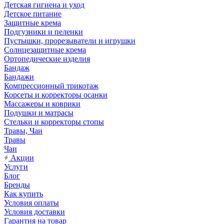
Детская гигиена и уход
Детское питание
Защитные крема
Подгузники и пеленки
Пустышки, прорезыватели и игрушки
Солнцезащитные крема
Ортопедические изделия
Бандаж
Бандажи
Компрессионный трикотаж
Корсеты и корректоры осанки
Массажеры и коврики
Подушки и матрасы
Стельки и корректоры стопы
Травы, Чаи
Травы
Чаи
Акции
Услуги
Блог
Бренды
Как купить
Условия оплаты
Условия доставки
Гарантия на товар