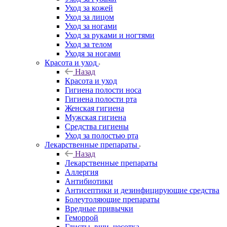
Уход за кожей
Уход за лицом
Уход за ногами
Уход за руками и ногтями
Уход за телом
Уходя за ногами
Красота и уход
Назад
Красота и уход
Гигиена полости носа
Гигиена полости рта
Женская гигиена
Мужская гигиена
Средства гигиены
Уход за полостью рта
Лекарственные препараты
Назад
Лекарственные препараты
Аллергия
Антибиотики
Антисептики и дезинфицирующие средства
Болеутоляющие препараты
Вредные привычки
Геморрой
Глисты, вши, чесотка