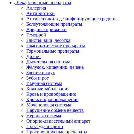
Лекарственные препараты
Аллергия
Антибиотики
Антисептики и дезинфицирующие средства
Болеутоляющие препараты
Вредные привычки
Геморрой
Глисты, вши, чесотка
Гомеопатические препараты
Гормональные препараты
Диабет
Дыхательная система
Желудок, кишечник, печень
Зрение и слух
Зубы и рот
Имунная система
Кожные заболевания
Кровь и кровобращение
Кровь и кровообращение
Мочеполовая система
Нарушение обмена веществ
Нервная система
Опорно-двигательный аппарат
Простуда и грипп
Противовирусные препараты