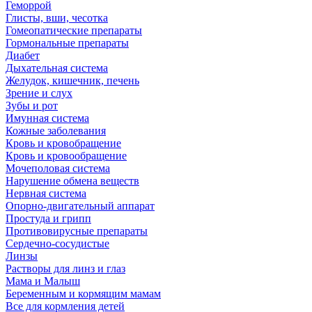
Геморрой
Глисты, вши, чесотка
Гомеопатические препараты
Гормональные препараты
Диабет
Дыхательная система
Желудок, кишечник, печень
Зрение и слух
Зубы и рот
Имунная система
Кожные заболевания
Кровь и кровобращение
Кровь и кровообращение
Мочеполовая система
Нарушение обмена веществ
Нервная система
Опорно-двигательный аппарат
Простуда и грипп
Противовирусные препараты
Сердечно-сосудистые
Линзы
Растворы для линз и глаз
Мама и Малыш
Беременным и кормящим мамам
Все для кормления детей