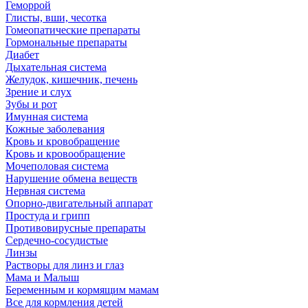
Геморрой
Глисты, вши, чесотка
Гомеопатические препараты
Гормональные препараты
Диабет
Дыхательная система
Желудок, кишечник, печень
Зрение и слух
Зубы и рот
Имунная система
Кожные заболевания
Кровь и кровобращение
Кровь и кровообращение
Мочеполовая система
Нарушение обмена веществ
Нервная система
Опорно-двигательный аппарат
Простуда и грипп
Противовирусные препараты
Сердечно-сосудистые
Линзы
Растворы для линз и глаз
Мама и Малыш
Беременным и кормящим мамам
Все для кормления детей