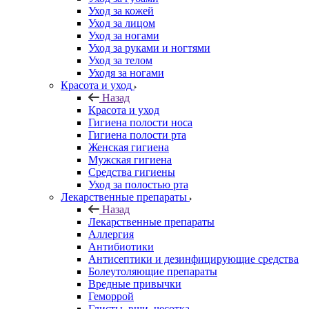
Уход за кожей
Уход за лицом
Уход за ногами
Уход за руками и ногтями
Уход за телом
Уходя за ногами
Красота и уход
Назад
Красота и уход
Гигиена полости носа
Гигиена полости рта
Женская гигиена
Мужская гигиена
Средства гигиены
Уход за полостью рта
Лекарственные препараты
Назад
Лекарственные препараты
Аллергия
Антибиотики
Антисептики и дезинфицирующие средства
Болеутоляющие препараты
Вредные привычки
Геморрой
Глисты, вши, чесотка