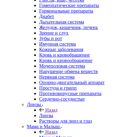
Гомеопатические препараты
Гормональные препараты
Диабет
Дыхательная система
Желудок, кишечник, печень
Зрение и слух
Зубы и рот
Имунная система
Кожные заболевания
Кровь и кровобращение
Кровь и кровообращение
Мочеполовая система
Нарушение обмена веществ
Нервная система
Опорно-двигательный аппарат
Простуда и грипп
Противовирусные препараты
Сердечно-сосудистые
Линзы
Назад
Линзы
Растворы для линз и глаз
Мама и Малыш
Назад