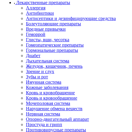
Лекарственные препараты
Аллергия
Антибиотики
Антисептики и дезинфицирующие средства
Болеутоляющие препараты
Вредные привычки
Геморрой
Глисты, вши, чесотка
Гомеопатические препараты
Гормональные препараты
Диабет
Дыхательная система
Желудок, кишечник, печень
Зрение и слух
Зубы и рот
Имунная система
Кожные заболевания
Кровь и кровобращение
Кровь и кровообращение
Мочеполовая система
Нарушение обмена веществ
Нервная система
Опорно-двигательный аппарат
Простуда и грипп
Противовирусные препараты