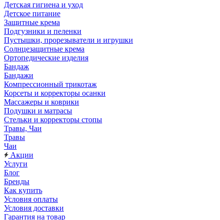
Детская гигиена и уход
Детское питание
Защитные крема
Подгузники и пеленки
Пустышки, прорезыватели и игрушки
Солнцезащитные крема
Ортопедические изделия
Бандаж
Бандажи
Компрессионный трикотаж
Корсеты и корректоры осанки
Массажеры и коврики
Подушки и матрасы
Стельки и корректоры стопы
Травы, Чаи
Травы
Чаи
Акции
Услуги
Блог
Бренды
Как купить
Условия оплаты
Условия доставки
Гарантия на товар