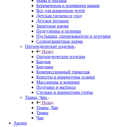
Мама и Малыш
Беременным и кормящим мамам
Все для кормления детей
Детская гигиена и уход
Детское питание
Защитные крема
Подгузники и пеленки
Пустышки, прорезыватели и игрушки
Солнцезащитные крема
Ортопедические изделия
Назад
Ортопедические изделия
Бандаж
Бандажи
Компрессионный трикотаж
Корсеты и корректоры осанки
Массажеры и коврики
Подушки и матрасы
Стельки и корректоры стопы
Травы, Чаи
Назад
Травы, Чаи
Травы
Чаи
Акции