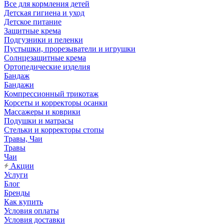
Все для кормления детей
Детская гигиена и уход
Детское питание
Защитные крема
Подгузники и пеленки
Пустышки, прорезыватели и игрушки
Солнцезащитные крема
Ортопедические изделия
Бандаж
Бандажи
Компрессионный трикотаж
Корсеты и корректоры осанки
Массажеры и коврики
Подушки и матрасы
Стельки и корректоры стопы
Травы, Чаи
Травы
Чаи
Акции
Услуги
Блог
Бренды
Как купить
Условия оплаты
Условия доставки