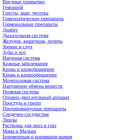
Вредные привычки
Геморрой
Глисты, вши, чесотка
Гомеопатические препараты
Гормональные препараты
Диабет
Дыхательная система
Желудок, кишечник, печень
Зрение и слух
Зубы и рот
Имунная система
Кожные заболевания
Кровь и кровобращение
Кровь и кровообращение
Мочеполовая система
Нарушение обмена веществ
Нервная система
Опорно-двигательный аппарат
Простуда и грипп
Противовирусные препараты
Сердечно-сосудистые
Линзы
Растворы для линз и глаз
Мама и Малыш
Беременным и кормящим мамам