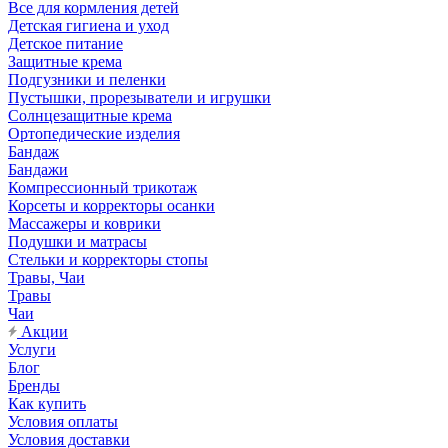
Все для кормления детей
Детская гигиена и уход
Детское питание
Защитные крема
Подгузники и пеленки
Пустышки, прорезыватели и игрушки
Солнцезащитные крема
Ортопедические изделия
Бандаж
Бандажи
Компрессионный трикотаж
Корсеты и корректоры осанки
Массажеры и коврики
Подушки и матрасы
Стельки и корректоры стопы
Травы, Чаи
Травы
Чаи
Акции
Услуги
Блог
Бренды
Как купить
Условия оплаты
Условия доставки