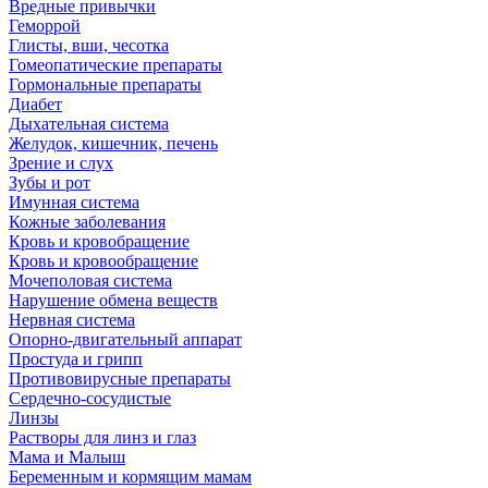
Вредные привычки
Геморрой
Глисты, вши, чесотка
Гомеопатические препараты
Гормональные препараты
Диабет
Дыхательная система
Желудок, кишечник, печень
Зрение и слух
Зубы и рот
Имунная система
Кожные заболевания
Кровь и кровобращение
Кровь и кровообращение
Мочеполовая система
Нарушение обмена веществ
Нервная система
Опорно-двигательный аппарат
Простуда и грипп
Противовирусные препараты
Сердечно-сосудистые
Линзы
Растворы для линз и глаз
Мама и Малыш
Беременным и кормящим мамам