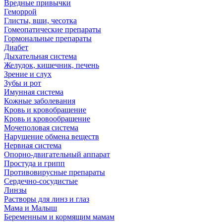
Вредные привычки
Геморрой
Глисты, вши, чесотка
Гомеопатические препараты
Гормональные препараты
Диабет
Дыхательная система
Желудок, кишечник, печень
Зрение и слух
Зубы и рот
Имунная система
Кожные заболевания
Кровь и кровобращение
Кровь и кровообращение
Мочеполовая система
Нарушение обмена веществ
Нервная система
Опорно-двигательный аппарат
Простуда и грипп
Противовирусные препараты
Сердечно-сосудистые
Линзы
Растворы для линз и глаз
Мама и Малыш
Беременным и кормящим мамам