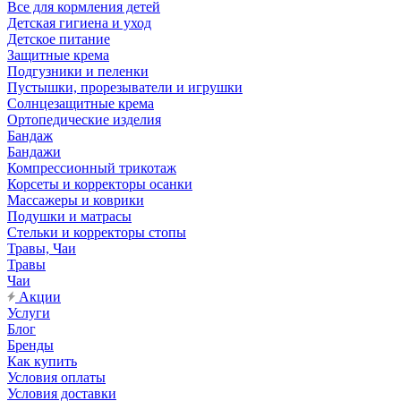
Все для кормления детей
Детская гигиена и уход
Детское питание
Защитные крема
Подгузники и пеленки
Пустышки, прорезыватели и игрушки
Солнцезащитные крема
Ортопедические изделия
Бандаж
Бандажи
Компрессионный трикотаж
Корсеты и корректоры осанки
Массажеры и коврики
Подушки и матрасы
Стельки и корректоры стопы
Травы, Чаи
Травы
Чаи
Акции
Услуги
Блог
Бренды
Как купить
Условия оплаты
Условия доставки