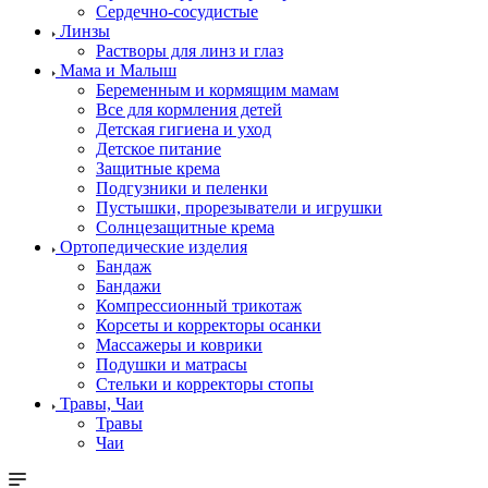
Сердечно-сосудистые
Линзы
Растворы для линз и глаз
Мама и Малыш
Беременным и кормящим мамам
Все для кормления детей
Детская гигиена и уход
Детское питание
Защитные крема
Подгузники и пеленки
Пустышки, прорезыватели и игрушки
Солнцезащитные крема
Ортопедические изделия
Бандаж
Бандажи
Компрессионный трикотаж
Корсеты и корректоры осанки
Массажеры и коврики
Подушки и матрасы
Стельки и корректоры стопы
Травы, Чаи
Травы
Чаи