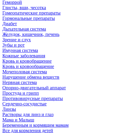
Геморрой
Глисты, вши, чесотка
Гомеопатические препараты
Гормональные препараты
Диабет
Дыхательная система
Желудок, кишечник, печень
Зрение и слух
Зубы и рот
Имунная система
Кожные заболевания
Кровь и кровобращение
Кровь и кровообращение
Мочеполовая система
Нарушение обмена веществ
Нервная система
Опорно-двигательный аппарат
Простуда и грипп
Противовирусные препараты
Сердечно-сосудистые
Линзы
Растворы для линз и глаз
Мама и Малыш
Беременным и кормящим мамам
Все для кормления детей