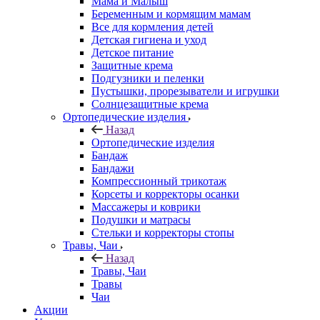
Мама и Малыш
Беременным и кормящим мамам
Все для кормления детей
Детская гигиена и уход
Детское питание
Защитные крема
Подгузники и пеленки
Пустышки, прорезыватели и игрушки
Солнцезащитные крема
Ортопедические изделия
Назад
Ортопедические изделия
Бандаж
Бандажи
Компрессионный трикотаж
Корсеты и корректоры осанки
Массажеры и коврики
Подушки и матрасы
Стельки и корректоры стопы
Травы, Чаи
Назад
Травы, Чаи
Травы
Чаи
Акции