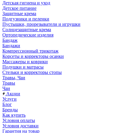
Детская гигиена и уход
Детское питание
Защитные крема
Подгузники и пеленки
Пустышки, прорезыватели и игрушки
Солнцезащитные крема
Ортопедические изделия
Бандаж
Бандажи
Компрессионный трикотаж
Корсеты и корректоры осанки
Массажеры и коврики
Подушки и матрасы
Стельки и корректоры стопы
Травы, Чаи
Травы
Чаи
Акции
Услуги
Блог
Бренды
Как купить
Условия оплаты
Условия доставки
Гарантия на товар