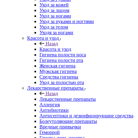
Уход за кожей
Уход за лицом
Уход за ногами
Уход за руками и ногтями
Уход за телом
Уходя за ногами
Красота и уход
Назад
Красота и уход
Гигиена полости носа
Гигиена полости рта
Женская гигиена
Мужская гигиена
Средства гигиены
Уход за полостью рта
Лекарственные препараты
Назад
Лекарственные препараты
Аллергия
Антибиотики
Антисептики и дезинфицирующие средства
Болеутоляющие препараты
Вредные привычки
Геморрой
Глисты, вши, чесотка