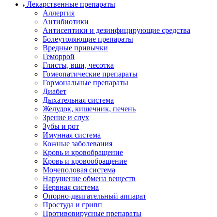
Лекарственные препараты
Аллергия
Антибиотики
Антисептики и дезинфицирующие средства
Болеутоляющие препараты
Вредные привычки
Геморрой
Глисты, вши, чесотка
Гомеопатические препараты
Гормональные препараты
Диабет
Дыхательная система
Желудок, кишечник, печень
Зрение и слух
Зубы и рот
Имунная система
Кожные заболевания
Кровь и кровобращение
Кровь и кровообращение
Мочеполовая система
Нарушение обмена веществ
Нервная система
Опорно-двигательный аппарат
Простуда и грипп
Противовирусные препараты