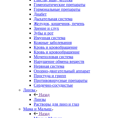
Гомеопатические препараты
Гормональные препараты
Диабет
Дыхательная система
Желудок, кишечник, печень
Зрение и слух
Зубы и рот
Имунная система
Кожные заболевания
Кровь и кровобращение
Кровь и кровообращение
Мочеполовая система
Нарушение обмена веществ
Нервная система
Опорно-двигательный аппарат
Простуда и грипп
Противовирусные препараты
Сердечно-сосудистые
Линзы
Назад
Линзы
Растворы для линз и глаз
Мама и Малыш
Назад