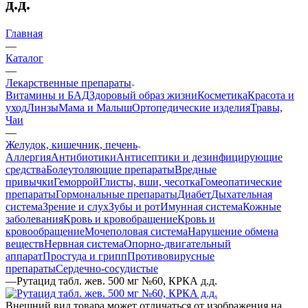
д.д.
Главная
—
Каталог
—
Лекарственные препараты
Витамины и БАД
Здоровый образ жизни
Косметика
Красота и
уход
Линзы
Мама и Малыш
Ортопедические изделия
Травы,
Чаи
—
Желудок, кишечник, печень
Аллергия
Антибиотики
Антисептики и дезинфицирующие
средства
Болеутоляющие препараты
Вредные
привычки
Геморрой
Глисты, вши, чесотка
Гомеопатические
препараты
Гормональные препараты
Диабет
Дыхательная
система
Зрение и слух
Зубы и рот
Имунная система
Кожные
заболевания
Кровь и кровобращение
Кровь и
кровообращение
Мочеполовая система
Нарушение обмена
веществ
Нервная система
Опорно-двигательный
аппарат
Простуда и грипп
Противовирусные
препараты
Сердечно-сосудистые
—
Рутацид табл. жев. 500 мг №60, КРКА д.д.
Внешний вид товара может отличаться от изображения на