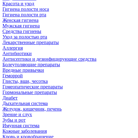
Красота и уход
Гигиена полости носа
Гигиена полости рта
Женская гигиена
Мужская гигиена
Средства гигиены
Уход за полостью рта
Лекарственные препараты
Аллергия
Антибиотики
Антисептики и дезинфицирующие средства
Болеутоляющие препараты
Вредные привычки
Геморрой
Глисты, вши, чесотка
Гомеопатические препараты
Гормональные препараты
Диабет
Дыхательная система
Желудок, кишечник, печень
Зрение и слух
Зубы и рот
Имунная система
Кожные заболевания
Кровь и кровобращение