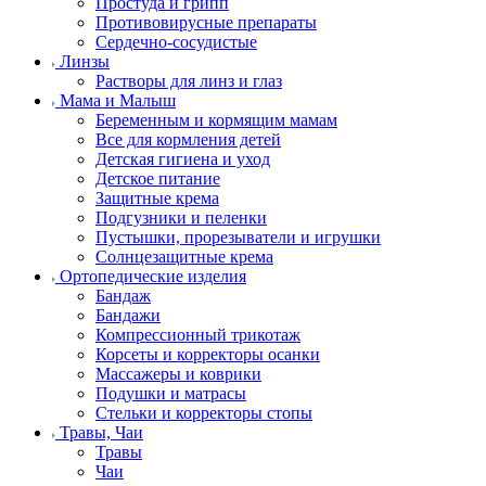
Простуда и грипп
Противовирусные препараты
Сердечно-сосудистые
Линзы
Растворы для линз и глаз
Мама и Малыш
Беременным и кормящим мамам
Все для кормления детей
Детская гигиена и уход
Детское питание
Защитные крема
Подгузники и пеленки
Пустышки, прорезыватели и игрушки
Солнцезащитные крема
Ортопедические изделия
Бандаж
Бандажи
Компрессионный трикотаж
Корсеты и корректоры осанки
Массажеры и коврики
Подушки и матрасы
Стельки и корректоры стопы
Травы, Чаи
Травы
Чаи