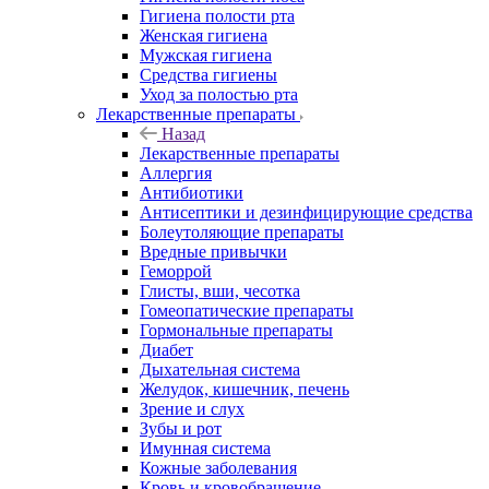
Гигиена полости рта
Женская гигиена
Мужская гигиена
Средства гигиены
Уход за полостью рта
Лекарственные препараты
Назад
Лекарственные препараты
Аллергия
Антибиотики
Антисептики и дезинфицирующие средства
Болеутоляющие препараты
Вредные привычки
Геморрой
Глисты, вши, чесотка
Гомеопатические препараты
Гормональные препараты
Диабет
Дыхательная система
Желудок, кишечник, печень
Зрение и слух
Зубы и рот
Имунная система
Кожные заболевания
Кровь и кровобращение