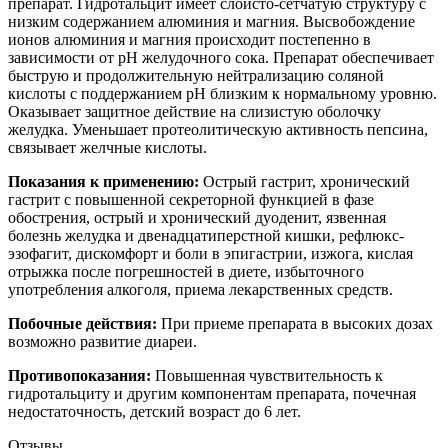
препарат. Гидротальцит имеет слоисто-сетчатую структуру с
низким содержанием алюминия и магния. Высвобождение
ионов алюминия и магния происходит постепенно в
зависимости от pH желудочного сока. Препарат обеспечивает
быструю и продолжительную нейтрализацию соляной
кислоты с поддержанием pH близким к нормальному уровню.
Оказывает защитное действие на слизистую оболочку
желудка. Уменьшает протеолитическую активность пепсина,
связывает желчные кислоты.
Показания к применению:
Острый гастрит, хронический
гастрит с повышенной секреторной функцией в фазе
обострения, острый и хронический дуоденит, язвенная
болезнь желудка и двенадцатиперстной кишки, рефлюкс-
эзофагит, дискомфорт и боли в эпигастрии, изжога, кислая
отрыжка после погрешностей в диете, избыточного
употребления алкоголя, приема лекарственных средств.
Побочные действия:
При приеме препарата в высоких дозах
возможно развитие диареи.
Противопоказания:
Повышенная чувствительность к
гидротальциту и другим компонентам препарата, почечная
недостаточность, детский возраст до 6 лет.
Отзывы