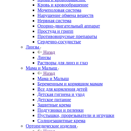
Кровь и кровообращение
Мочеполовая система
Нарушение обмена веществ
Нервная система
Опорно-двигательный аппарат
Простуда и грипп
Противовирусные препараты
Сердечно-сосудистые
Линзы
Назад
Линзы
Растворы для линз и глаз
Мама и Малыш
Назад
Мама и Малыш
Беременным и кормящим мамам
Все для кормления детей
Детская гигиена и уход
Детское питание
Защитные крема
Подгузники и пеленки
Пустышки, прорезыватели и игрушки
Солнцезащитные крема
Ортопедические изделия