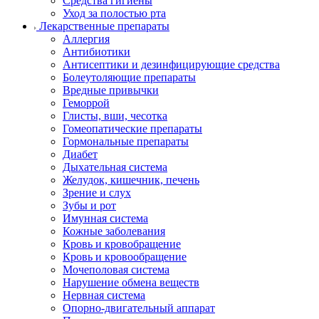
Средства гигиены
Уход за полостью рта
Лекарственные препараты
Аллергия
Антибиотики
Антисептики и дезинфицирующие средства
Болеутоляющие препараты
Вредные привычки
Геморрой
Глисты, вши, чесотка
Гомеопатические препараты
Гормональные препараты
Диабет
Дыхательная система
Желудок, кишечник, печень
Зрение и слух
Зубы и рот
Имунная система
Кожные заболевания
Кровь и кровобращение
Кровь и кровообращение
Мочеполовая система
Нарушение обмена веществ
Нервная система
Опорно-двигательный аппарат