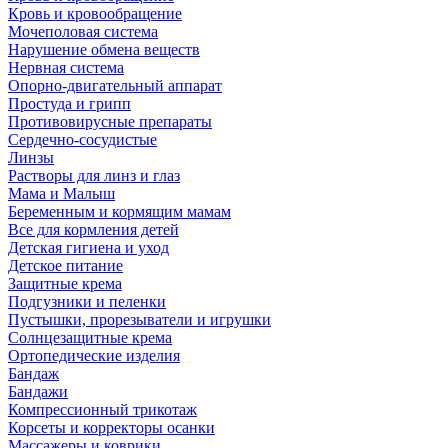
Кровь и кровообращение
Мочеполовая система
Нарушение обмена веществ
Нервная система
Опорно-двигательный аппарат
Простуда и грипп
Противовирусные препараты
Сердечно-сосудистые
Линзы
Растворы для линз и глаз
Мама и Малыш
Беременным и кормящим мамам
Все для кормления детей
Детская гигиена и уход
Детское питание
Защитные крема
Подгузники и пеленки
Пустышки, прорезыватели и игрушки
Солнцезащитные крема
Ортопедические изделия
Бандаж
Бандажи
Компрессионный трикотаж
Корсеты и корректоры осанки
Массажеры и коврики