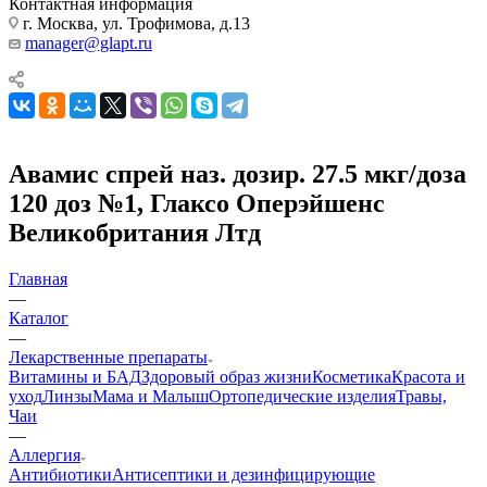
Контактная информация
г. Москва, ул. Трофимова, д.13
manager@glapt.ru
Авамис спрей наз. дозир. 27.5 мкг/доза
120 доз №1, Глаксо Оперэйшенс
Великобритания Лтд
Главная
—
Каталог
—
Лекарственные препараты
Витамины и БАД
Здоровый образ жизни
Косметика
Красота и
уход
Линзы
Мама и Малыш
Ортопедические изделия
Травы,
Чаи
—
Аллергия
Антибиотики
Антисептики и дезинфицирующие