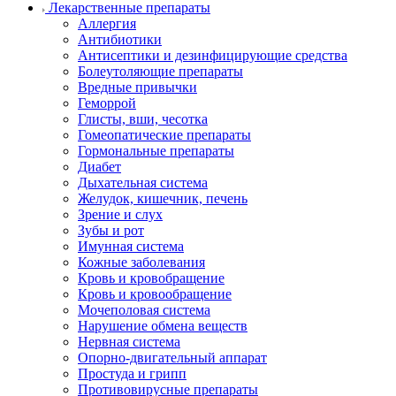
Лекарственные препараты
Аллергия
Антибиотики
Антисептики и дезинфицирующие средства
Болеутоляющие препараты
Вредные привычки
Геморрой
Глисты, вши, чесотка
Гомеопатические препараты
Гормональные препараты
Диабет
Дыхательная система
Желудок, кишечник, печень
Зрение и слух
Зубы и рот
Имунная система
Кожные заболевания
Кровь и кровобращение
Кровь и кровообращение
Мочеполовая система
Нарушение обмена веществ
Нервная система
Опорно-двигательный аппарат
Простуда и грипп
Противовирусные препараты