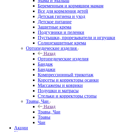
Мама и Малыш
Беременным и кормящим мамам
Все для кормления детей
Детская гигиена и уход
Детское питание
Защитные крема
Подгузники и пеленки
Пустышки, прорезыватели и игрушки
Солнцезащитные крема
Ортопедические изделия
Назад
Ортопедические изделия
Бандаж
Бандажи
Компрессионный трикотаж
Корсеты и корректоры осанки
Массажеры и коврики
Подушки и матрасы
Стельки и корректоры стопы
Травы, Чаи
Назад
Травы, Чаи
Травы
Чаи
Акции