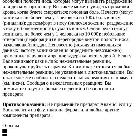
оболочки полости носа, которые могут вызывать раздражение
или дискомфорт в носу. Вы также можете увидеть прожилки
крови, когда будете сморкаться; головная боль. Нечасто (могут
возникать не более чем у 1 человека из 100): боль в носу
(риналгия); дискомфорт в носу (включая жжение, раздражение
в носу и болезненность); сухость в носу. Очень редко (могут
возникать не более чем у 1 человека из 10 000): небольшие
отверстия (перфорации) в перегородке внутри полости носа,
разделяющей ноздри. Неизвестно (исходя из имеющихся
данных частоту возникновения определить невозможно):
временные нарушения зрения; задержка роста у детей. Если у
Вас возникают какие-либо нежелательные реакции,
проконсультируйтесь с врачом. К ним также относятся любые
нежелательные реакции, не указанные в листке-вкладыше. Вы
также можете сообщить о нежелательных реакциях напрямую
(см. ниже). Сообщая о нежелательных реакциях, Вы
помогаете получить больше сведений о безопасности
препарата.
Противопоказания:
Не применяйте препарат Авамис: если у
Вас аллергия на флутиказона фуроат или любые другие
компоненты препарата.
Отзывы