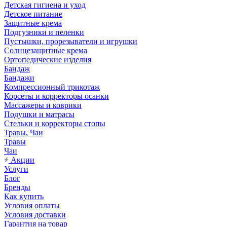
Детская гигиена и уход
Детское питание
Защитные крема
Подгузники и пеленки
Пустышки, прорезыватели и игрушки
Солнцезащитные крема
Ортопедические изделия
Бандаж
Бандажи
Компрессионный трикотаж
Корсеты и корректоры осанки
Массажеры и коврики
Подушки и матрасы
Стельки и корректоры стопы
Травы, Чаи
Травы
Чаи
Акции
Услуги
Блог
Бренды
Как купить
Условия оплаты
Условия доставки
Гарантия на товар