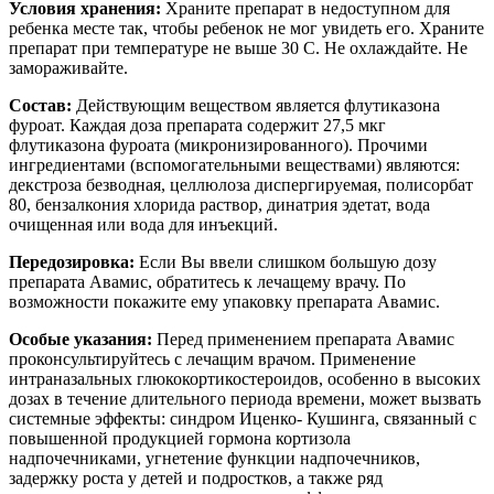
Условия хранения:
Храните препарат в недоступном для
ребенка месте так, чтобы ребенок не мог увидеть его. Храните
препарат при температуре не выше 30 С. Не охлаждайте. Не
замораживайте.
Состав:
Действующим веществом является флутиказона
фуроат. Каждая доза препарата содержит 27,5 мкг
флутиказона фуроата (микронизированного). Прочими
ингредиентами (вспомогательными веществами) являются:
декстроза безводная, целлюлоза диспергируемая, полисорбат
80, бензалкония хлорида раствор, динатрия эдетат, вода
очищенная или вода для инъекций.
Передозировка:
Если Вы ввели слишком большую дозу
препарата Авамис, обратитесь к лечащему врачу. По
возможности покажите ему упаковку препарата Авамис.
Особые указания:
Перед применением препарата Авамис
проконсультируйтесь с лечащим врачом. Применение
интраназальных глюкокортикостероидов, особенно в высоких
дозах в течение длительного периода времени, может вызвать
системные эффекты: синдром Иценко- Кушинга, связанный с
повышенной продукцией гормона кортизола
надпочечниками, угнетение функции надпочечников,
задержку роста у детей и подростков, а также ряд