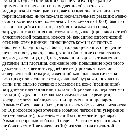
реакции, однако они возникают не у всех. Прекратите
применение препарата и немедленно обратитесь за
медицинской помощью в случае возникновения признаков
перечисленных ниже тяжелых нежелательных реакций: Редко
(могут возникать не более чем у 1 человека из 1 000): быстро
развивающийся отек лица, губ, век, языка или горла,
затруднение дыхания или глотания, одышка (признаки острой
аллергической реакции, известной как ангионевротический
отек или отек Квинке); синюшность кожи и слизистых
оболочек, бледность, слабость, головокружение, ощущение
нехватки воздуха (одышка), хрипы (дыхание со свистящим
звуком), отек лица, губ, век, языка или горла, затруднение
дыхание или глотания, снижение или повышение кровяного
давления, учащенное сердцебиение (признаки тяжелой
аллергической реакции, известной как анафилактическая
реакция); покраснение кожи, сильный зуд кожи, появление
сыпи или сильно зудящих волдырей на коже (крапивница),
затруднение дыхания или глотания (признаки аллергической
реакции). Другие возможные нежелательные реакции,
которые могут наблюдаться при применении препарата
Авамис: Очень часто (могут возникать у более чем 1 человека
из 10): носовое кровотечение (обычно легкой или умеренной
интенсивности), особенно если Вы применяете препарат
Авамис непрерывно более 6 недель. Часто (могут возникать
не более чем у 1 человека из 10): изъязвления слизистой