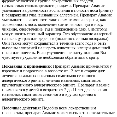
фуроат относится к группе лекарственных средств,
называемых глюкокортикостероидами. Препарат Авамис
уменьшает выраженность воспаления в полости носа (ринит)
и раздражения глаз, вызванных аллергией. Препарат Авамис
уменьшает выраженность таких симптомов аллергии, как
заложенность носа, выделение слизи из носа, зуд в носу,
чихание, слезотечение, зуд и покраснение глаз. Симптомы
могут носить сезонный характер. Это обусловлено аллергией
на пыльцу трав или деревьев (поллиноз, сенная лихорадка).
Они также могут сохраняться в течение всего года и быть
вызваны аллергией на шерсть животных, клещей домашней
пыли или плесень. Если улучшение не наступило или Вы
чувствуете ухудшение необходимо обратиться к врачу.
Показания к применению:
Препарат Авамис применяется у
взрослых и подростков в возрасте от 12 лет и старше для:
лечения назальных и глазных симптомов сезонного
аллергического ринита; лечения назальных симптомов
круглогодичного аллергического ринита. Препарат Авамис
применяется у детей в возрасте от 2 до 11 лет для: лечения
назальных симптомов сезонного и круглогодичного
аллергического ринита.
Побочные действия:
Подобно всем лекарственным
препаратам, препарат Авамис может вызывать нежелательные