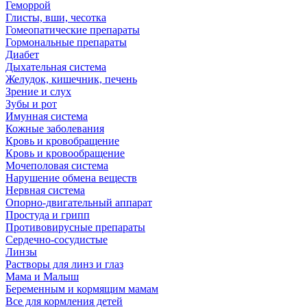
Геморрой
Глисты, вши, чесотка
Гомеопатические препараты
Гормональные препараты
Диабет
Дыхательная система
Желудок, кишечник, печень
Зрение и слух
Зубы и рот
Имунная система
Кожные заболевания
Кровь и кровобращение
Кровь и кровообращение
Мочеполовая система
Нарушение обмена веществ
Нервная система
Опорно-двигательный аппарат
Простуда и грипп
Противовирусные препараты
Сердечно-сосудистые
Линзы
Растворы для линз и глаз
Мама и Малыш
Беременным и кормящим мамам
Все для кормления детей