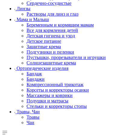
Сердечно-сосудистые
Линзы
Растворы для линз и глаз
Мама и Малыш
Беременным и кормящим мамам
Все для кормления детей
Детская гигиена и уход
Детское питание
Защитные крема
Подгузники и пеленки
Пустышки, прорезыватели и игрушки
Солнцезащитные крема
Ортопедические изделия
Бандаж
Бандажи
Компрессионный трикотаж
Корсеты и корректоры осанки
Массажеры и коврики
Подушки и матрасы
Стельки и корректоры стопы
Травы, Чаи
Травы
Чаи