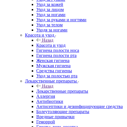
Уход за кожей
Уход за лицом
Уход за ногами
Уход за руками и ногтями
Уход за телом
Уходя за ногами
Красота и уход
Назад
Красота и уход
Гигиена полости носа
Гигиена полости рта
Женская гигиена
Мужская гигиена
Средства гигиены
Уход за полостью рта
Лекарственные препараты
Назад
Лекарственные препараты
Аллергия
Антибиотики
Антисептики и дезинфицирующие средства
Болеутоляющие препараты
Вредные привычки
Геморрой
Глисты, вши, чесотка