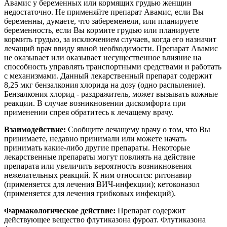
Авамис у беременных или кормящих грудью женщин
недостаточно. Не применяйте препарат Авамис, если Вы
беременны, думаете, что забеременели, или планируете
беременность, если Вы кормите грудью или планируете
кормить грудью, за исключением случаев, когда его назначит
лечащий врач ввиду явной необходимости. Препарат Авамис
не оказывает или оказывает несущественное влияние на
способность управлять транспортными средствами и работать
с механизмами. Данный лекарственный препарат содержит
8,25 мкг бензалкония хлорида на дозу (одно распыление).
Бензалкония хлорид - раздражитель, может вызывать кожные
реакции. В случае возникновении дискомфорта при
применении спрея обратитесь к лечащему врачу.
Взаимодействие:
Сообщите лечащему врачу о том, что Вы
принимаете, недавно принимали или можете начать
принимать какие-либо другие препараты. Некоторые
лекарственные препараты могут повлиять на действие
препарата или увеличить вероятность возникновения
нежелательных реакций. К ним относятся: ритонавир
(применяется для лечения ВИЧ-инфекции); кетоконазол
(применяется для лечения грибковых инфекций).
Фармакологическое действие:
Препарат содержит
действующее вещество флутиказона фуроат. Флутиказона