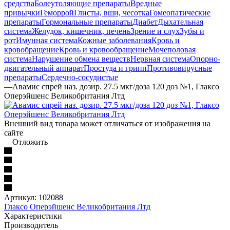
средства
Болеутоляющие препараты
Вредные
привычки
Геморрой
Глисты, вши, чесотка
Гомеопатические
препараты
Гормональные препараты
Диабет
Дыхательная
система
Желудок, кишечник, печень
Зрение и слух
Зубы и
рот
Имунная система
Кожные заболевания
Кровь и
кровобращение
Кровь и кровообращение
Мочеполовая
система
Нарушение обмена веществ
Нервная система
Опорно-
двигательный аппарат
Простуда и грипп
Противовирусные
препараты
Сердечно-сосудистые
—
Авамис спрей наз. дозир. 27.5 мкг/доза 120 доз №1, Глаксо
Оперэйшенс Великобритания Лтд
Внешний вид товара может отличаться от изображения на
сайте
Отложить
Артикул:
102088
Глаксо Оперэйшенс Великобритания Лтд
Характеристики
Производитель