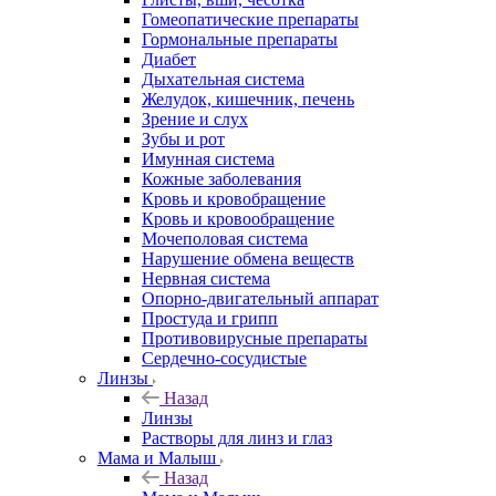
Гомеопатические препараты
Гормональные препараты
Диабет
Дыхательная система
Желудок, кишечник, печень
Зрение и слух
Зубы и рот
Имунная система
Кожные заболевания
Кровь и кровобращение
Кровь и кровообращение
Мочеполовая система
Нарушение обмена веществ
Нервная система
Опорно-двигательный аппарат
Простуда и грипп
Противовирусные препараты
Сердечно-сосудистые
Линзы
Назад
Линзы
Растворы для линз и глаз
Мама и Малыш
Назад