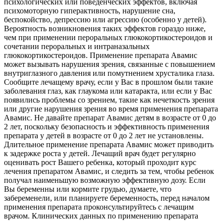
психологических или поведенческих эффектов, включая
психомоторную гиперактивность, нарушение сна,
беспокойство, депрессию или агрессию (особенно у детей).
Вероятность возникновения таких эффектов гораздо ниже,
чем при применении пероральных глюкокортикостероидов и
сочетании пероральных и интраназальных
глюкокортикостероидов. Применение препарата Авамис
может вызывать нарушения зрения, связанные с повышением
внутриглазного давления или помутнением хрусталика глаза.
Сообщите лечащему врачу, если у Вас в прошлом были такие
заболевания глаз, как глаукома или катаракта, или если у Вас
появились проблемы со зрением, такие как нечеткость зрения
или другие нарушения зрения во время применения препарата
Авамис. Не давайте препарат Авамис детям в возрасте от 0 до
2 лет, поскольку безопасность и эффективность применения
препарата у детей в возрасте от 0 до 2 лет не установлены.
Длительное применение препарата Авамис может приводить
к задержке роста у детей. Лечащий врач будет регулярно
оценивать рост Вашего ребенка, который проходит курс
лечения препаратом Авамис, и следить за тем, чтобы ребенок
получал наименьшую возможную эффективную дозу. Если
Вы беременны или кормите грудью, думаете, что
забеременели, или планируете беременность, перед началом
применения препарата проконсультируйтесь с лечащим
врачом. Клинических данных по применению препарата