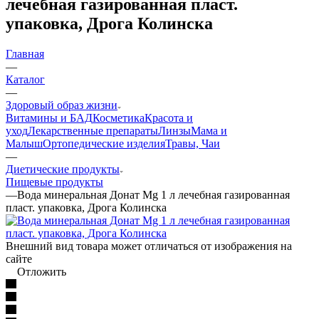
лечебная газированная пласт.
упаковка, Дрога Колинска
Главная
—
Каталог
—
Здоровый образ жизни
Витамины и БАД
Косметика
Красота и
уход
Лекарственные препараты
Линзы
Мама и
Малыш
Ортопедические изделия
Травы, Чаи
—
Диетические продукты
Пищевые продукты
—
Вода минеральная Донат Mg 1 л лечебная газированная
пласт. упаковка, Дрога Колинска
Внешний вид товара может отличаться от изображения на
сайте
Отложить