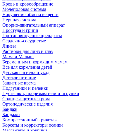
Кровь и кровообращение
Мочеполовая система
Нарушение обмена веществ
Нервная система
Опорно-двигательный аппарат
Простуда и грипп
Противовирусные препараты
Сердечно-сосудистые
Линзы
Растворы для линз и глаз
Мама и Малыш
Беременным и кормящим мамам
Все для кормления детей
Детская гигиена и уход
Детское питание
Защитные крема
Подгузники и пеленки
Пустышки, прорезыватели и игрушки
Солнцезащитные крема
Ортопедические изделия
Бандаж
Бандажи
Компрессионный трикотаж
Корсеты и корректоры осанки
Массажеры и коврики