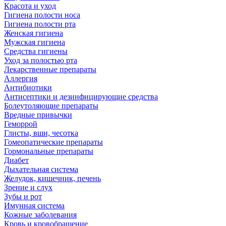
Красота и уход
Гигиена полости носа
Гигиена полости рта
Женская гигиена
Мужская гигиена
Средства гигиены
Уход за полостью рта
Лекарственные препараты
Аллергия
Антибиотики
Антисептики и дезинфицирующие средства
Болеутоляющие препараты
Вредные привычки
Геморрой
Глисты, вши, чесотка
Гомеопатические препараты
Гормональные препараты
Диабет
Дыхательная система
Желудок, кишечник, печень
Зрение и слух
Зубы и рот
Имунная система
Кожные заболевания
Кровь и кровобращение