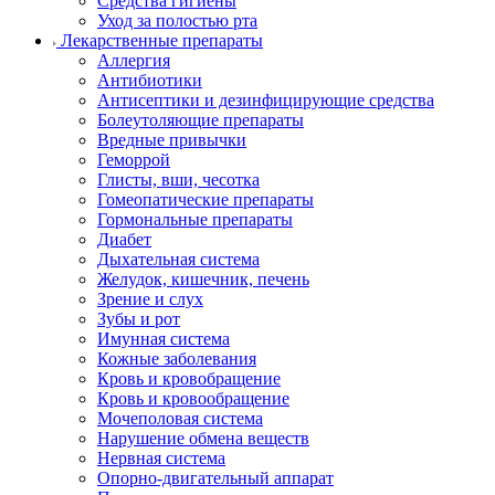
Средства гигиены
Уход за полостью рта
Лекарственные препараты
Аллергия
Антибиотики
Антисептики и дезинфицирующие средства
Болеутоляющие препараты
Вредные привычки
Геморрой
Глисты, вши, чесотка
Гомеопатические препараты
Гормональные препараты
Диабет
Дыхательная система
Желудок, кишечник, печень
Зрение и слух
Зубы и рот
Имунная система
Кожные заболевания
Кровь и кровобращение
Кровь и кровообращение
Мочеполовая система
Нарушение обмена веществ
Нервная система
Опорно-двигательный аппарат