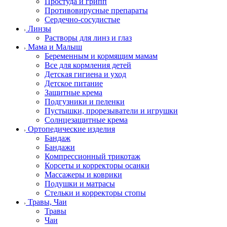
Простуда и грипп
Противовирусные препараты
Сердечно-сосудистые
Линзы
Растворы для линз и глаз
Мама и Малыш
Беременным и кормящим мамам
Все для кормления детей
Детская гигиена и уход
Детское питание
Защитные крема
Подгузники и пеленки
Пустышки, прорезыватели и игрушки
Солнцезащитные крема
Ортопедические изделия
Бандаж
Бандажи
Компрессионный трикотаж
Корсеты и корректоры осанки
Массажеры и коврики
Подушки и матрасы
Стельки и корректоры стопы
Травы, Чаи
Травы
Чаи