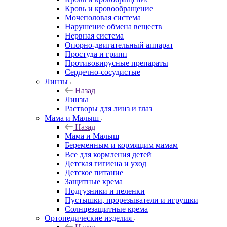
Кровь и кровообращение
Мочеполовая система
Нарушение обмена веществ
Нервная система
Опорно-двигательный аппарат
Простуда и грипп
Противовирусные препараты
Сердечно-сосудистые
Линзы
Назад
Линзы
Растворы для линз и глаз
Мама и Малыш
Назад
Мама и Малыш
Беременным и кормящим мамам
Все для кормления детей
Детская гигиена и уход
Детское питание
Защитные крема
Подгузники и пеленки
Пустышки, прорезыватели и игрушки
Солнцезащитные крема
Ортопедические изделия