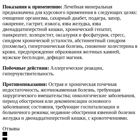
Показания к применению:
Лечебная минеральная
предназначена для курсового применения в следующих целях:
очищение организма, сахарный диабет, подагра, запор,
ожирение, гастрит, изжога, язва желудка, язва
двенадцатиперстной кишки, хронический гепатит,
панкреатит, холецистит, оксалурия и фосфатурия, стресс,
синдром хронической усталости, абстинентный синдром
(похмелье), гипертоническая болезнь, снижение холестерина в
крови, предупреждение образования желчных камней,
мужское бесплодие, дефицит магния.
Побочные действия:
Аллергические реакции,
гиперчувствительность.
Противопоказания:
Острая и хроническая почечная
недостаточность, желчнокаменная болезнь, требующая
хирургического вмешательства; онкологические заболевания,
период обострения или декомпенсации основного
заболевания; состояния, требующие госпитализации и
больничного режима; недавние обострения язвенной болезни
желудка и двенадцатиперстной кишки, с кровотечениями.
Отзывы