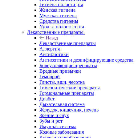
Гигиена полости рта
Женская гигиена
Мужская гигиена
Средства гигиены
Уход за полостью рта
Лекарственные препараты
Назад
Лекарственные препараты
Аллергия
Антибиотики
Антисептики и дезинфицирующие средства
Болеутоляющие препараты
Вредные привычки
Геморрой
Глисты, вши, чесотка
Гомеопатические препараты
Гормональные препараты
Диабет
Дыхательная система
Желудок, кишечник, печень
Зрение и слух
Зубы и рот
Имунная система
Кожные заболевания
Кровь и кровобращение