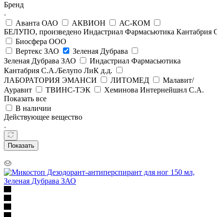
Бренд
Аванта ОАО
АКВИОН
АС-КОМ
БЕЛУПО, произведено Индастриал Фармасьютика Кантабрия С
Биосфера ООО
Вертекс ЗАО
Зеленая Дубрава
Зеленая Дубрава ЗАО
Индастриал Фармасьютика
Кантабрия С.А./Белупо ЛиК д.д.
ЛАБОРАТОРИЯ ЭМАНСИ
ЛИТОМЕД
Малавит/
Ауравит
ТВИНС-ТЭК
Хеминова Интернейшнл С.А.
Показать все
В наличии
Действующее вещество
Показать