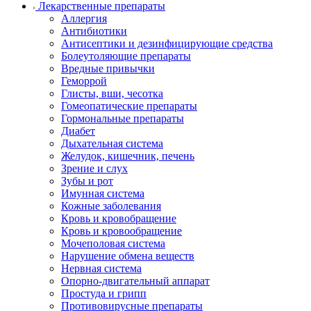
Лекарственные препараты
Аллергия
Антибиотики
Антисептики и дезинфицирующие средства
Болеутоляющие препараты
Вредные привычки
Геморрой
Глисты, вши, чесотка
Гомеопатические препараты
Гормональные препараты
Диабет
Дыхательная система
Желудок, кишечник, печень
Зрение и слух
Зубы и рот
Имунная система
Кожные заболевания
Кровь и кровобращение
Кровь и кровообращение
Мочеполовая система
Нарушение обмена веществ
Нервная система
Опорно-двигательный аппарат
Простуда и грипп
Противовирусные препараты