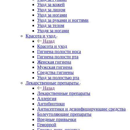
Уход за кожей
Уход за лицом
Уход за ногами
Уход за руками и ногтями
Уход за телом
Уходя за ногами
Красота и уход
Назад
Красота и уход
Гигиена полости носа
Гигиена полости рта
Женская гигиена
Мужская гигиена
Средства гигиены
Уход за полостью рта
Лекарственные препараты
Назад
Лекарственные препараты
Аллергия
Антибиотики
Антисептики и дезинфицирующие средства
Болеутоляющие препараты
Вредные привычки
Геморрой
Глисты, вши, чесотка