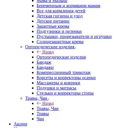
Мама и Малыш
Беременным и кормящим мамам
Все для кормления детей
Детская гигиена и уход
Детское питание
Защитные крема
Подгузники и пеленки
Пустышки, прорезыватели и игрушки
Солнцезащитные крема
Ортопедические изделия
Назад
Ортопедические изделия
Бандаж
Бандажи
Компрессионный трикотаж
Корсеты и корректоры осанки
Массажеры и коврики
Подушки и матрасы
Стельки и корректоры стопы
Травы, Чаи
Назад
Травы, Чаи
Травы
Чаи
Акции