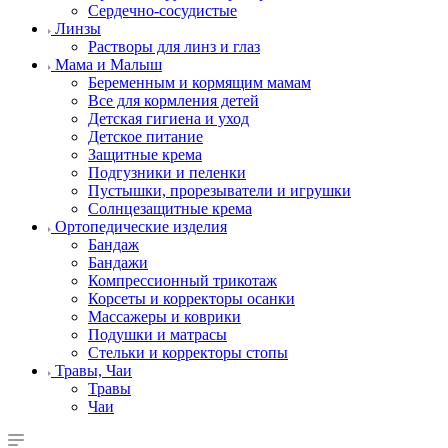
Сердечно-сосудистые
Линзы
Растворы для линз и глаз
Мама и Малыш
Беременным и кормящим мамам
Все для кормления детей
Детская гигиена и уход
Детское питание
Защитные крема
Подгузники и пеленки
Пустышки, прорезыватели и игрушки
Солнцезащитные крема
Ортопедические изделия
Бандаж
Бандажи
Компрессионный трикотаж
Корсеты и корректоры осанки
Массажеры и коврики
Подушки и матрасы
Стельки и корректоры стопы
Травы, Чаи
Травы
Чаи