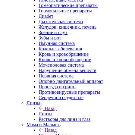
Гомеопатические препараты
Гормональные препараты
Диабет
Дыхательная система
Желудок, кишечник, печень
Зрение и слух
Зубы и рот
Имунная система
Кожные заболевания
Кровь и кровобращение
Кровь и кровообращение
Мочеполовая система
Нарушение обмена веществ
Нервная система
Опорно-двигательный аппарат
Простуда и грипп
Противовирусные препараты
Сердечно-сосудистые
Линзы
Назад
Линзы
Растворы для линз и глаз
Мама и Малыш
Назад