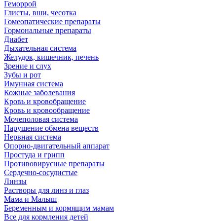
Геморрой
Глисты, вши, чесотка
Гомеопатические препараты
Гормональные препараты
Диабет
Дыхательная система
Желудок, кишечник, печень
Зрение и слух
Зубы и рот
Имунная система
Кожные заболевания
Кровь и кровобращение
Кровь и кровообращение
Мочеполовая система
Нарушение обмена веществ
Нервная система
Опорно-двигательный аппарат
Простуда и грипп
Противовирусные препараты
Сердечно-сосудистые
Линзы
Растворы для линз и глаз
Мама и Малыш
Беременным и кормящим мамам
Все для кормления детей