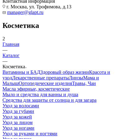
Контактная информация
г. Москва, ул. Трофимова, д.13
manager@glapt.ru
Косметика
2
Главная
—
Каталог
—
Косметика
Витамины и БАД
Здоровый образ жизни
Красота и
уход
Лекарственные препараты
Линзы
Мама и
Малыш
Ортопедические изделия
Травы, Чаи
Масла эфирные, косметические
Мыло и средства для ванны и душа
Средства для защиты от солнца и для загара
Уход за волосами
Уход за губами
Уход за кожей
Уход за лицом
Уход за ногами
Уход за руками и ногтями