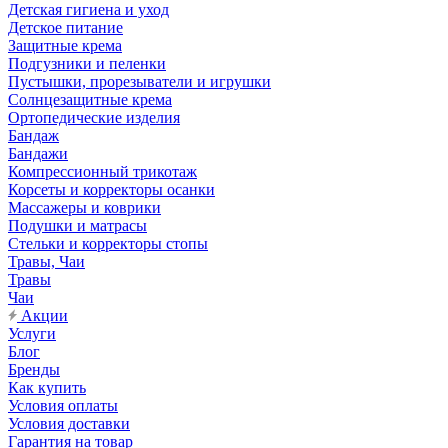
Детская гигиена и уход
Детское питание
Защитные крема
Подгузники и пеленки
Пустышки, прорезыватели и игрушки
Солнцезащитные крема
Ортопедические изделия
Бандаж
Бандажи
Компрессионный трикотаж
Корсеты и корректоры осанки
Массажеры и коврики
Подушки и матрасы
Стельки и корректоры стопы
Травы, Чаи
Травы
Чаи
Акции
Услуги
Блог
Бренды
Как купить
Условия оплаты
Условия доставки
Гарантия на товар