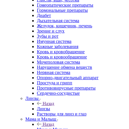
Гомеопатические препараты
Гормональные препараты
Диабет
Дыхательная система
Желудок, кишечник, печень
Зрение и слух
Зубы и рот
Имунная система
Кожные заболевания
Кровь и кровобращение
Кровь и кровообращение
Мочеполовая система
Нарушение обмена веществ
Нервная система
Опорно-двигательный аппарат
Простуда и грипп
Противовирусные препараты
Сердечно-сосудистые
Линзы
Назад
Линзы
Растворы для линз и глаз
Мама и Малыш
Назад