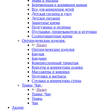
Мама и Малыш
Беременным и кормящим мамам
Все для кормления детей
Детская гигиена и уход
Детское питание
Защитные крема
Подгузники и пеленки
Пустышки, прорезыватели и игрушки
Солнцезащитные крема
Ортопедические изделия
Назад
Ортопедические изделия
Бандаж
Бандажи
Компрессионный трикотаж
Корсеты и корректоры осанки
Массажеры и коврики
Подушки и матрасы
Стельки и корректоры стопы
Травы, Чаи
Назад
Травы, Чаи
Травы
Чаи
Акции