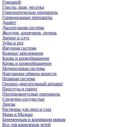
Геморрой
Глисты, вши, чесотка
Гомеопатические препараты
Гормональные препараты
Диабет
Дыхательная система
Желудок, кишечник, печень
Зрение и слух
Зубы и рот
Имунная система
Кожные заболевания
Кровь и кровобращение
Кровь и кровообращение
Мочеполовая система
Нарушение обмена веществ
Нервная система
Опорно-двигательный аппарат
Простуда и грипп
Противовирусные препараты
Сердечно-сосудистые
Линзы
Растворы для линз и глаз
Мама и Малыш
Беременным и кормящим мамам
Все для кормления детей