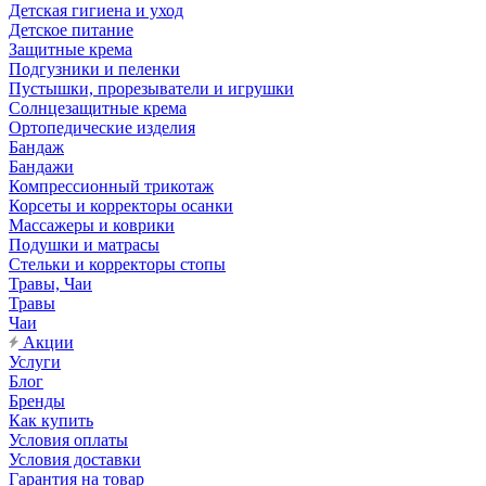
Детская гигиена и уход
Детское питание
Защитные крема
Подгузники и пеленки
Пустышки, прорезыватели и игрушки
Солнцезащитные крема
Ортопедические изделия
Бандаж
Бандажи
Компрессионный трикотаж
Корсеты и корректоры осанки
Массажеры и коврики
Подушки и матрасы
Стельки и корректоры стопы
Травы, Чаи
Травы
Чаи
Акции
Услуги
Блог
Бренды
Как купить
Условия оплаты
Условия доставки
Гарантия на товар