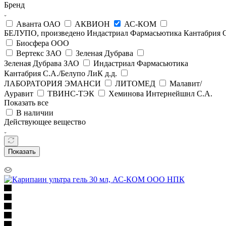
Бренд
Аванта ОАО
АКВИОН
АС-КОМ
БЕЛУПО, произведено Индастриал Фармасьютика Кантабрия С
Биосфера ООО
Вертекс ЗАО
Зеленая Дубрава
Зеленая Дубрава ЗАО
Индастриал Фармасьютика
Кантабрия С.А./Белупо ЛиК д.д.
ЛАБОРАТОРИЯ ЭМАНСИ
ЛИТОМЕД
Малавит/
Ауравит
ТВИНС-ТЭК
Хеминова Интернейшнл С.А.
Показать все
В наличии
Действующее вещество
Показать