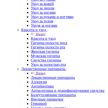
Уход за кожей
Уход за лицом
Уход за ногами
Уход за руками и ногтями
Уход за телом
Уходя за ногами
Красота и уход
Назад
Красота и уход
Гигиена полости носа
Гигиена полости рта
Женская гигиена
Мужская гигиена
Средства гигиены
Уход за полостью рта
Лекарственные препараты
Назад
Лекарственные препараты
Аллергия
Антибиотики
Антисептики и дезинфицирующие средства
Болеутоляющие препараты
Вредные привычки
Геморрой
Глисты, вши, чесотка