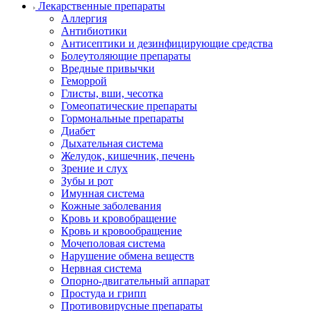
Лекарственные препараты
Аллергия
Антибиотики
Антисептики и дезинфицирующие средства
Болеутоляющие препараты
Вредные привычки
Геморрой
Глисты, вши, чесотка
Гомеопатические препараты
Гормональные препараты
Диабет
Дыхательная система
Желудок, кишечник, печень
Зрение и слух
Зубы и рот
Имунная система
Кожные заболевания
Кровь и кровобращение
Кровь и кровообращение
Мочеполовая система
Нарушение обмена веществ
Нервная система
Опорно-двигательный аппарат
Простуда и грипп
Противовирусные препараты