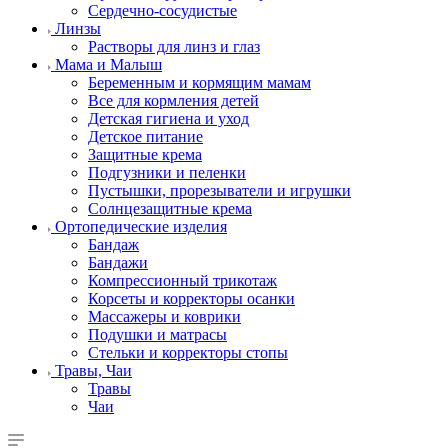
Сердечно-сосудистые
Линзы
Растворы для линз и глаз
Мама и Малыш
Беременным и кормящим мамам
Все для кормления детей
Детская гигиена и уход
Детское питание
Защитные крема
Подгузники и пеленки
Пустышки, прорезыватели и игрушки
Солнцезащитные крема
Ортопедические изделия
Бандаж
Бандажи
Компрессионный трикотаж
Корсеты и корректоры осанки
Массажеры и коврики
Подушки и матрасы
Стельки и корректоры стопы
Травы, Чаи
Травы
Чаи