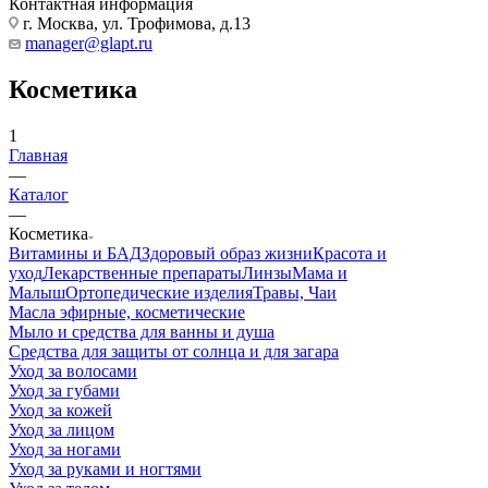
Контактная информация
г. Москва, ул. Трофимова, д.13
manager@glapt.ru
Косметика
1
Главная
—
Каталог
—
Косметика
Витамины и БАД
Здоровый образ жизни
Красота и
уход
Лекарственные препараты
Линзы
Мама и
Малыш
Ортопедические изделия
Травы, Чаи
Масла эфирные, косметические
Мыло и средства для ванны и душа
Средства для защиты от солнца и для загара
Уход за волосами
Уход за губами
Уход за кожей
Уход за лицом
Уход за ногами
Уход за руками и ногтями