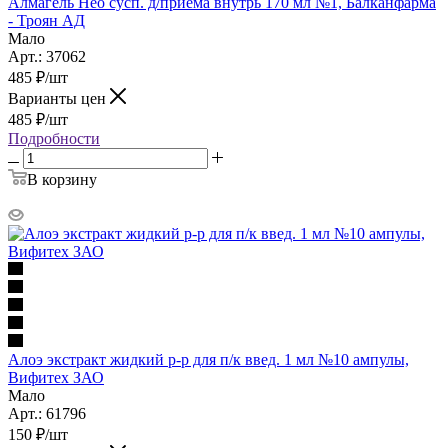
Алмагель Нео сусп. д/приема внутрь 170 мл №1, Балканфарма
- Троян АД
Мало
Арт.: 37062
485
₽
/шт
Варианты цен
485
₽
/шт
Подробности
В корзину
Алоэ экстракт жидкий р-р для п/к введ. 1 мл №10 ампулы,
Вифитех ЗАО
Мало
Арт.: 61796
150
₽
/шт