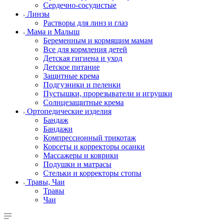
Сердечно-сосудистые
Линзы
Растворы для линз и глаз
Мама и Малыш
Беременным и кормящим мамам
Все для кормления детей
Детская гигиена и уход
Детское питание
Защитные крема
Подгузники и пеленки
Пустышки, прорезыватели и игрушки
Солнцезащитные крема
Ортопедические изделия
Бандаж
Бандажи
Компрессионный трикотаж
Корсеты и корректоры осанки
Массажеры и коврики
Подушки и матрасы
Стельки и корректоры стопы
Травы, Чаи
Травы
Чаи