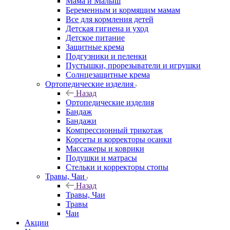
Мама и Малыш
Беременным и кормящим мамам
Все для кормления детей
Детская гигиена и уход
Детское питание
Защитные крема
Подгузники и пеленки
Пустышки, прорезыватели и игрушки
Солнцезащитные крема
Ортопедические изделия
Назад
Ортопедические изделия
Бандаж
Бандажи
Компрессионный трикотаж
Корсеты и корректоры осанки
Массажеры и коврики
Подушки и матрасы
Стельки и корректоры стопы
Травы, Чаи
Назад
Травы, Чаи
Травы
Чаи
Акции