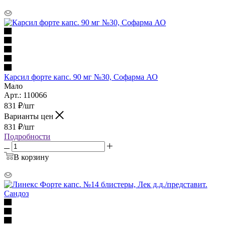
Карсил форте капс. 90 мг №30, Софарма АО
Мало
Арт.: 110066
831
₽
/шт
Варианты цен
831
₽
/шт
Подробности
В корзину