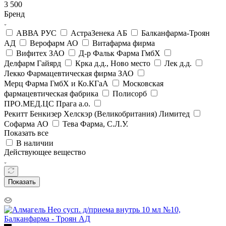
3 500
Бренд
АВВА РУС
АстраЗенека АБ
Балканфарма-Троян
АД
Верофарм АО
Витафарма фирма
Вифитех ЗАО
Д-р Фальк Фарма ГмбХ
Делфарм Гайярд
Крка д.д., Ново место
Лек д.д.
Лекко Фармацевтическая фирма ЗАО
Мерц Фарма ГмбХ и Ко.КГаА
Московская
фармацевтическая фабрика
Полисорб
ПРО.МЕД.ЦС Прага а.о.
Рекитт Бенкизер Хелскэр (Великобритания) Лимитед
Софарма АО
Тева Фарма, С.Л.У.
Показать все
В наличии
Действующее вещество
Показать