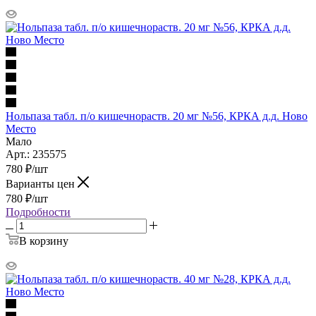
Нольпаза табл. п/о кишечнораств. 20 мг №56, КРКА д.д. Ново
Место
Мало
Арт.: 235575
780
₽
/шт
Варианты цен
780
₽
/шт
Подробности
В корзину