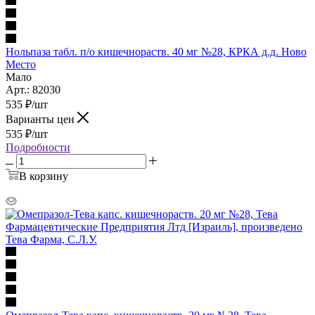
Нольпаза табл. п/о кишечнораств. 40 мг №28, КРКА д.д. Ново
Место
Мало
Арт.: 82030
535
₽
/шт
Варианты цен
535
₽
/шт
Подробности
В корзину