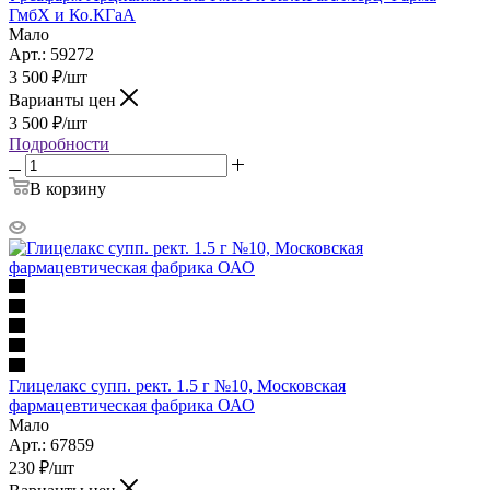
ГмбХ и Ко.КГаА
Мало
Арт.: 59272
3 500
₽
/шт
Варианты цен
3 500
₽
/шт
Подробности
В корзину
Глицелакс супп. рект. 1.5 г №10, Московская
фармацевтическая фабрика ОАО
Мало
Арт.: 67859
230
₽
/шт