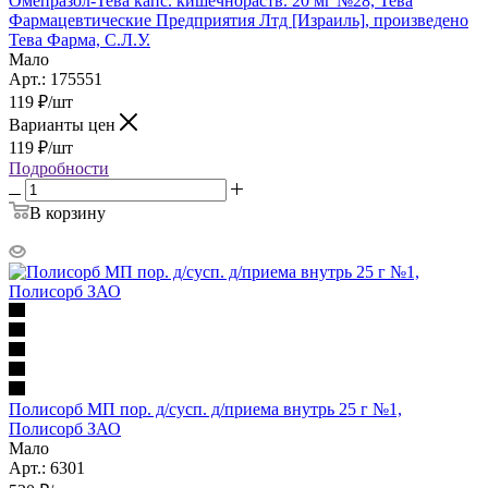
Омепразол-Тева капс. кишечнораств. 20 мг №28, Тева
Фармацевтические Предприятия Лтд [Израиль], произведено
Тева Фарма, С.Л.У.
Мало
Арт.: 175551
119
₽
/шт
Варианты цен
119
₽
/шт
Подробности
В корзину
Полисорб МП пор. д/сусп. д/приема внутрь 25 г №1,
Полисорб ЗАО
Мало
Арт.: 6301