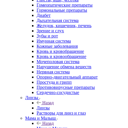
Гомеопатические препараты
Гормональные препараты
Диабет
Дыхательная система
Желудок, кишечник, печень
Зрение и слух
Зубы и рот
Имунная система
Кожные заболевания
Кровь и кровобращение
Кровь и кровообращение
Мочеполовая система
Нарушение обмена веществ
Нервная система
Опорно-двигательный аппарат
Простуда и грипп
Противовирусные препараты
Сердечно-сосудистые
Линзы
Назад
Линзы
Растворы для линз и глаз
Мама и Малыш
Назад