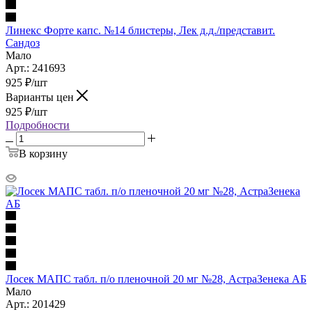
Линекс Форте капс. №14 блистеры, Лек д.д./представит.
Сандоз
Мало
Арт.: 241693
925
₽
/шт
Варианты цен
925
₽
/шт
Подробности
В корзину
Лосек МАПС табл. п/о пленочной 20 мг №28, АстраЗенека АБ
Мало
Арт.: 201429