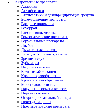
Лекарственные препараты
Аллергия
Антибиотики
Антисептики и дезинфицирующие средства
Болеутоляющие препараты
Вредные привычки
Геморрой
Глисты, вши, чесотка
Гомеопатические препараты
Гормональные препараты
Диабет
Дыхательная система
Желудок, кишечник, печень
Зрение и слух
Зубы и рот
Имунная система
Кожные заболевания
Кровь и кровобращение
Кровь и кровообращение
Мочеполовая система
Нарушение обмена веществ
Нервная система
Опорно-двигательный аппарат
Простуда и грипп
Противовирусные препараты