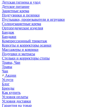
Детская гигиена и уход
Детское питание
Защитные крема
Подгузники и пеленки
Пустышки, прорезыватели и игрушки
Солнцезащитные крема
Ортопедические изделия
Бандаж
Бандажи
Компрессионный трикотаж
Корсеты и корректоры осанки
Массажеры и коврики
Подушки и матрасы
Стельки и корректоры стопы
Травы, Чаи
Травы
Чаи
Акции
Услуги
Блог
Бренды
Как купить
Условия оплаты
Условия доставки
Гарантия на товар