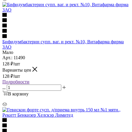
Бифидумбактерин супп. ваг. и рект. №10, Витафарма фирма
ЗАО
Мало
Арт.: 11490
128
₽
/шт
Варианты цен
128
₽
/шт
Подробности
В корзину