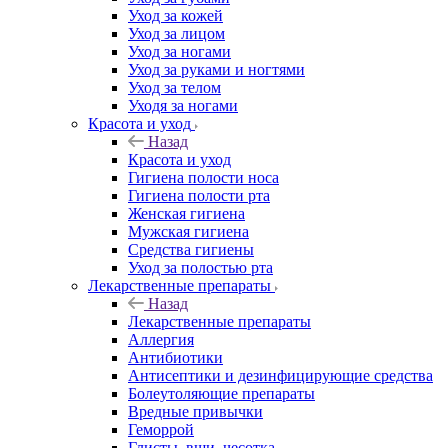
Уход за кожей
Уход за лицом
Уход за ногами
Уход за руками и ногтями
Уход за телом
Уходя за ногами
Красота и уход
Назад
Красота и уход
Гигиена полости носа
Гигиена полости рта
Женская гигиена
Мужская гигиена
Средства гигиены
Уход за полостью рта
Лекарственные препараты
Назад
Лекарственные препараты
Аллергия
Антибиотики
Антисептики и дезинфицирующие средства
Болеутоляющие препараты
Вредные привычки
Геморрой
Глисты, вши, чесотка