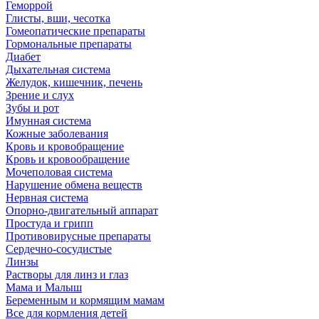
Геморрой
Глисты, вши, чесотка
Гомеопатические препараты
Гормональные препараты
Диабет
Дыхательная система
Желудок, кишечник, печень
Зрение и слух
Зубы и рот
Имунная система
Кожные заболевания
Кровь и кровобращение
Кровь и кровообращение
Мочеполовая система
Нарушение обмена веществ
Нервная система
Опорно-двигательный аппарат
Простуда и грипп
Противовирусные препараты
Сердечно-сосудистые
Линзы
Растворы для линз и глаз
Мама и Малыш
Беременным и кормящим мамам
Все для кормления детей