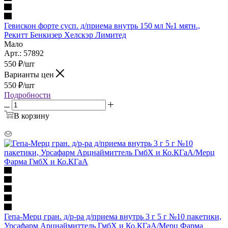
Гевискон форте сусп. д/приема внутрь 150 мл №1 мятн.,
Рекитт Бенкизер Хелскэр Лимитед
Мало
Арт.: 57892
550
₽
/шт
Варианты цен
550
₽
/шт
Подробности
В корзину
Гепа-Мерц гран. д/р-ра д/приема внутрь 3 г 5 г №10 пакетики,
Урсафарм Арцнаймиттель ГмбХ и Ко.КГаА/Мерц Фарма