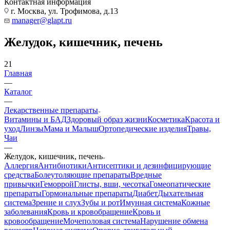
Контактная информация
г. Москва, ул. Трофимова, д.13
manager@glapt.ru
Желудок, кишечник, печень
21
Главная
—
Каталог
—
Лекарственные препараты
Витамины и БАД
Здоровый образ жизни
Косметика
Красота и
уход
Линзы
Мама и Малыш
Ортопедические изделия
Травы,
Чаи
—
Желудок, кишечник, печень
Аллергия
Антибиотики
Антисептики и дезинфицирующие
средства
Болеутоляющие препараты
Вредные
привычки
Геморрой
Глисты, вши, чесотка
Гомеопатические
препараты
Гормональные препараты
Диабет
Дыхательная
система
Зрение и слух
Зубы и рот
Имунная система
Кожные
заболевания
Кровь и кровобращение
Кровь и
кровообращение
Мочеполовая система
Нарушение обмена