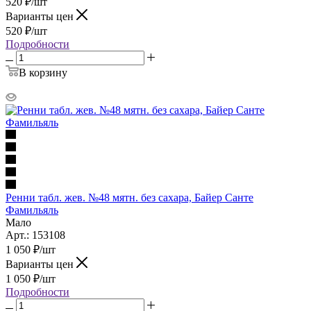
520
₽
/шт
Варианты цен
520
₽
/шт
Подробности
В корзину
Ренни табл. жев. №48 мятн. без сахара, Байер Санте
Фамильяль
Мало
Арт.: 153108
1 050
₽
/шт
Варианты цен
1 050
₽
/шт
Подробности